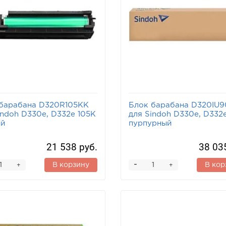
барабана D320R105KK
Блок барабана D320IU
indoh D330e, D332e 105K
для Sindoh D330e, D332
ый
пурпурный
21 538 руб.
38 03
-
В корзину
В кор
+
+