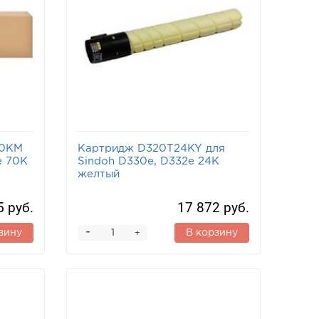
90KM
Картридж D320T24KY для
e 70K
Sindoh D330e, D332e 24K
желтый
5 руб.
17 872 руб.
-
зину
В корзину
+