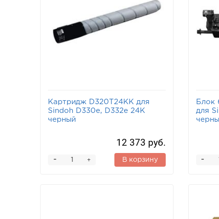
Картридж D320T24KK для
Блок 
Sindoh D330e, D332e 24K
для S
черный
черн
12 373 руб.
-
-
В корзину
+