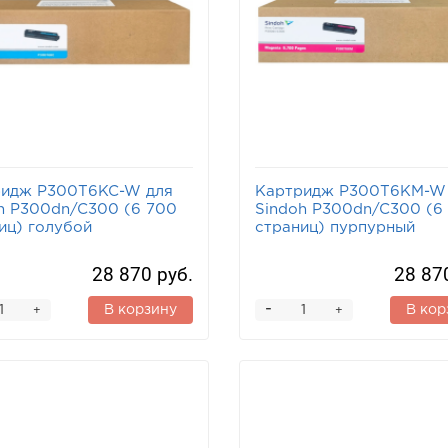
ридж P300T6KC-W для
Картридж P300T6KM-W
h P300dn/C300 (6 700
Sindoh P300dn/C300 (6
иц) голубой
страниц) пурпурный
28 870 руб.
28 87
-
В корзину
В кор
+
+