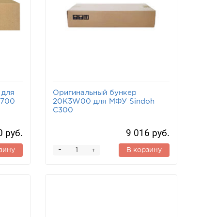
 для
Оригинальный бункер
 700
20K3W00 для МФУ Sindoh
C300
0 руб.
9 016 руб.
-
зину
В корзину
+