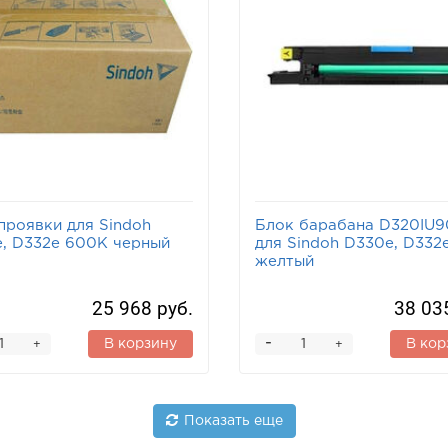
проявки для Sindoh
Блок барабана D320IU
, D332e 600К черный
для Sindoh D330e, D332
желтый
25 968 руб.
38 03
-
В корзину
В кор
+
+
Показать еще