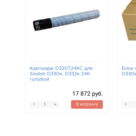
Картридж D320T24KC для
Блок 
Sindoh D330e, D332e 24K
D330e
голубой
17 872 руб.
-
-
В корзину
+