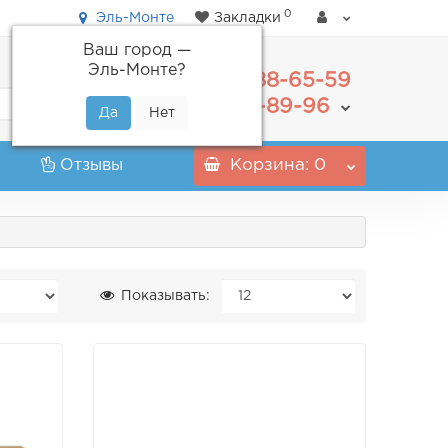
0
Эль-Монте
Закладки
Ваш город —
Эль-Монте
?
488-65-59
+7(495)
555-89-96
+7(800)
Отзывы
Корзина
: 0
Показывать: