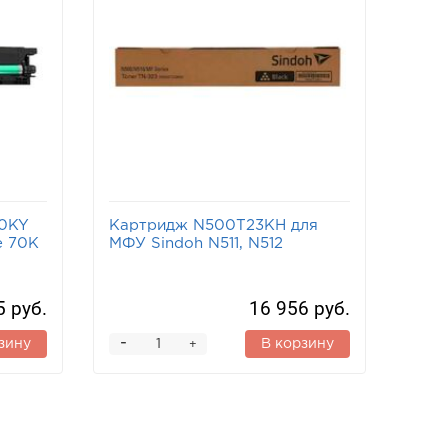
90KY
Картридж N500T23KH для
e 70K
МФУ Sindoh N511, N512
5 руб.
16 956 руб.
-
зину
В корзину
+