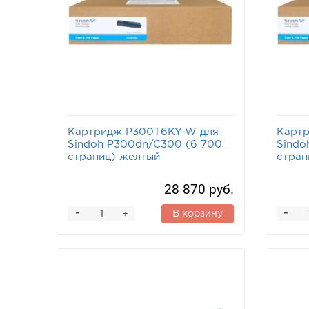
Картридж P300T6KY-W для
Карт
Sindoh P300dn/C300 (6 700
Sindo
страниц) желтый
стран
28 870 руб.
-
-
В корзину
+