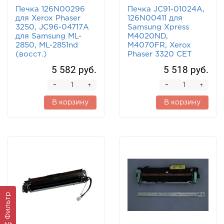
Печка 126N00296
Печка JC91-01024A,
для Xerox Phaser
126N00411 для
3250, JC96-04717A
Samsung Xpress
для Samsung ML-
M4020ND,
2850, ML-2851nd
M4070FR, Xerox
(восст.)
Phaser 3320 CET
5 582 руб.
5 518 руб.
-
-
+
+
В корзину
В корзину
Фильтр