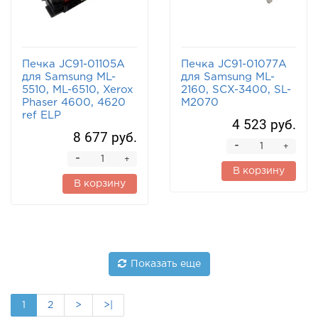
Печка JC91-01105A
Печка JC91-01077A
для Samsung ML-
для Samsung ML-
5510, ML-6510, Xerox
2160, SCX-3400, SL-
Phaser 4600, 4620
M2070
ref ELP
4 523 руб.
8 677 руб.
-
+
-
+
В корзину
В корзину
Показать еще
1
2
>
>|