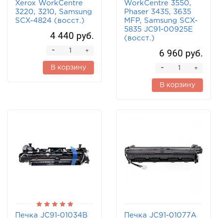
Xerox WorkCentre
WorkCentre 3550,
3220, 3210, Samsung
Phaser 3435, 3635
SCX-4824 (восст.)
MFP, Samsung SCX-
5835 JC91-00925E
4 440 руб.
(восст.)
-
6 960 руб.
+
-
В корзину
+
В корзину
Печка JC91-01034B
Печка JC91-01077A