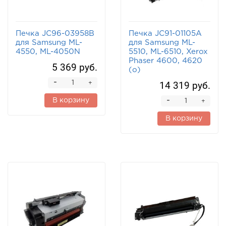
Печка JC96-03958B
Печка JC91-01105A
для Samsung ML-
для Samsung ML-
4550, ML-4050N
5510, ML-6510, Xerox
Phaser 4600, 4620
5 369 руб.
(o)
-
14 319 руб.
+
-
В корзину
+
В корзину