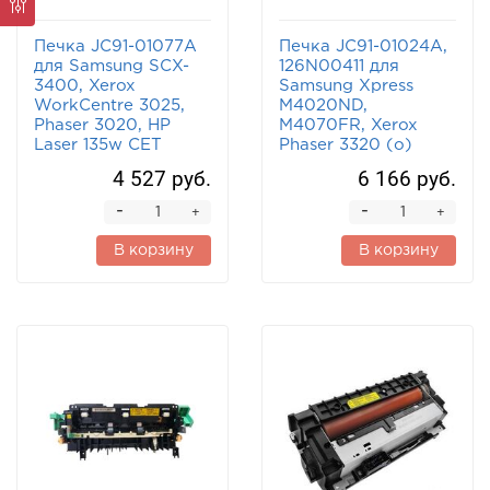
Печка JC91-01077A
Печка JC91-01024A,
для Samsung SCX-
126N00411 для
3400, Xerox
Samsung Xpress
WorkCentre 3025,
M4020ND,
Phaser 3020, HP
M4070FR, Xerox
Laser 135w CET
Phaser 3320 (o)
4 527 руб.
6 166 руб.
-
-
+
+
В корзину
В корзину