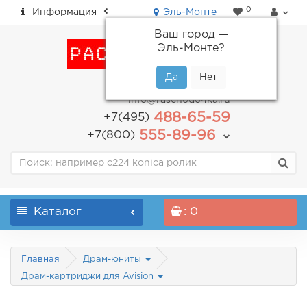
0
Информация
Эль-Монте
Ваш город —
Эль-Монте
?
пн-пт: с 9.00 до 18.00
info@raschodo4ka.ru
488-65-59
+7(495)
555-89-96
+7(800)
Каталог
: 0
Главная
Драм-юниты
Драм-картриджи для Avision