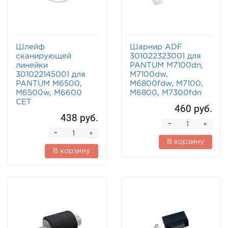
Шлейф
Шарнир ADF
сканирующей
301022323001 для
линейки
PANTUM M7100dn,
301022145001 для
M7100dw,
PANTUM M6500,
M6800fdw, M7100,
M6500w, M6600
M6800, M7300fdn
CET
460 руб.
438 руб.
-
+
-
+
В корзину
В корзину