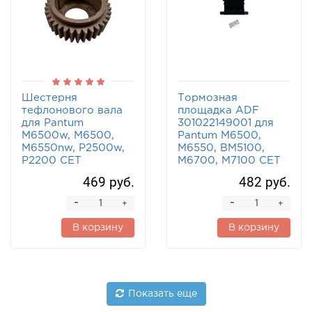
Шестерня
Тормозная
тефлонового вала
площадка ADF
для Pantum
301022149001 для
M6500w, M6500,
Pantum M6500,
M6550nw, P2500w,
M6550, BM5100,
P2200 CET
M6700, M7100 CET
469 руб.
482 руб.
-
-
+
+
В корзину
В корзину
Показать еще