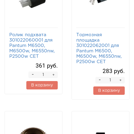
Ролик подхвата
Тормозная
301022060001 для
площадка
Pantum M6500,
301022062001 для
M6500w, M6550nw,
Pantum M6500,
P2500w CET
M6500w, M6550nw,
P2500w CET
361 руб.
283 руб.
-
+
-
+
В корзину
В корзину