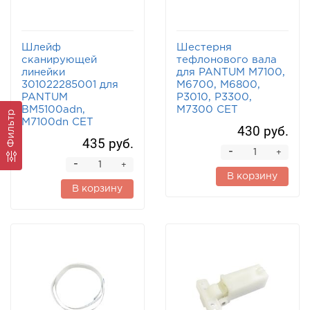
Шлейф
Шестерня
сканирующей
тефлонового вала
линейки
для PANTUM M7100,
301022285001 для
M6700, M6800,
PANTUM
P3010, P3300,
BM5100adn,
M7300 CET
Фильтр
M7100dn CET
430 руб.
435 руб.
-
+
-
+
В корзину
В корзину