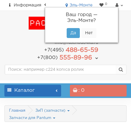
0
Информация
Эль-Монте
Ваш город —
Эль-Монте
?
пн-пт: с 9.00 до 18.00
info@raschodo4ka.ru
488-65-59
+7(495)
555-89-96
+7(800)
Каталог
: 0
Главная
ЗиП (запчасти)
Запчасти для Pantum