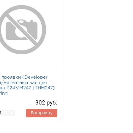
 проявки (Developer
r)/магнитный вал для
а P247/M247 (THM247)
ring
302 руб.
В корзину
+