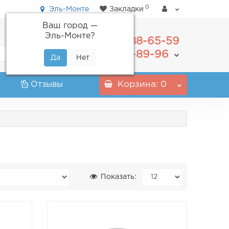
0
Эль-Монте
Закладки
Ваш город —
Эль-Монте
?
488-65-59
+7(495)
555-89-96
+7(800)
Отзывы
Корзина
: 0
Показать: