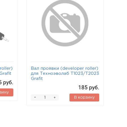
oller)
Вал проявки (developer roller)
rafit
для Техноэволаб Т1023/Т2023
Grafit
5 руб.
185 руб.
зину
-
В корзину
+