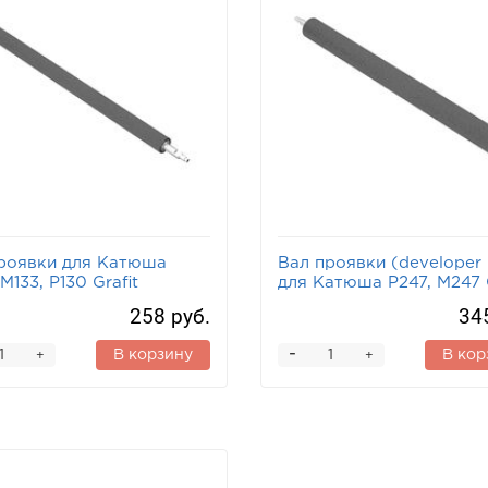
роявки для Катюша
Вал проявки (developer r
M133, P130 Grafit
для Катюша P247, M247 G
258 руб.
34
-
В корзину
В кор
+
+