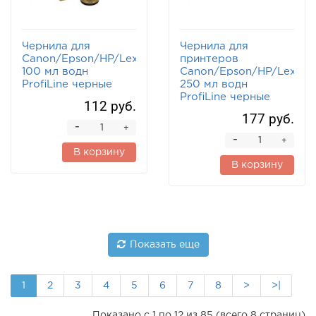
Чернила для
Чернила для
Canon/Epson/HP/Lexmark
принтеров
100 мл водн
Canon/Epson/HP/Lexma
ProfiLine черные
250 мл водн
ProfiLine черные
112 руб.
177 руб.
-
+
-
+
В корзину
В корзину
Показать еще
1
2
3
4
5
6
7
8
>
>|
Показано с 1 по 12 из 85 (всего 8 страниц)