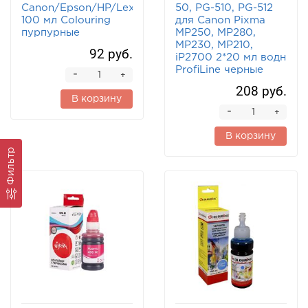
Canon/Epson/HP/Lexmark
50, PG-510, PG-512
100 мл Colouring
для Canon Pixma
пурпурные
MP250, MP280,
MP230, MP210,
92 руб.
iP2700 2*20 мл водн
ProfiLine черные
-
+
208 руб.
В корзину
-
+
В корзину
Фильтр