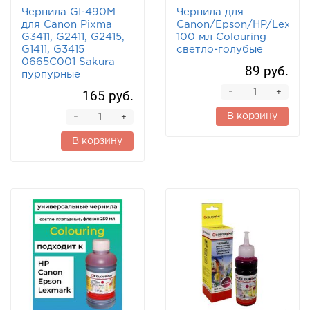
Чернила GI-490M
Чернила для
для Canon Pixma
Canon/Epson/HP/Lexma
G3411, G2411, G2415,
100 мл Colouring
G1411, G3415
светло-голубые
0665C001 Sakura
89 руб.
пурпурные
-
165 руб.
+
-
В корзину
+
В корзину