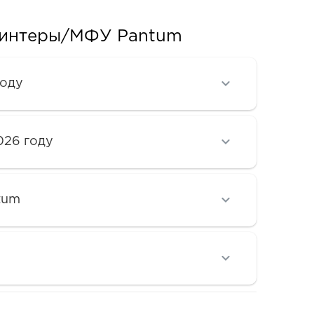
ринтеры/МФУ Pantum
году
026 году
tum