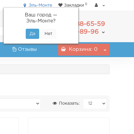
0
Эль-Монте
Закладки
Ваш город —
Эль-Монте
?
488-65-59
+7(495)
555-89-96
+7(800)
Отзывы
Корзина
: 0
Показать: