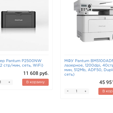
тер Pantum P2500NW
МФУ Pantum BM5100ADN
2 стр/мин, сеть, WiFi)
лазерное, 1200dpi, 40ст
мин, 512Mb, ADF50, Dupl
11 608 руб.
сеть)
45 95
В корзину
+
-
В кор
+