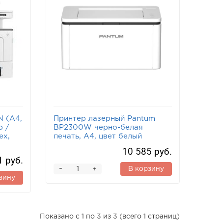
 (A4,
Принтер лазерный Pantum
р /
BP2300W черно-белая
ex,
печать, A4, цвет белый
10 585 руб.
1 руб.
-
В корзину
+
зину
Показано с 1 по 3 из 3 (всего 1 страниц)