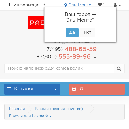
0
Информация
Эль-Монте
Ваш город —
Эль-Монте
?
пн-пт: с 9.00 до 18.00
info@raschodo4ka.ru
488-65-59
+7(495)
555-89-96
+7(800)
Каталог
: 0
Главная
Ракели (лезвия очистки)
Ракели для Lexmark