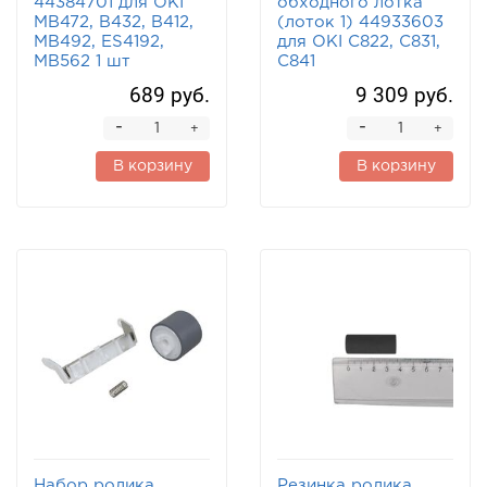
44384701 для OKI
обходного лотка
MB472, B432, B412,
(лоток 1) 44933603
MB492, ES4192,
для OKI C822, C831,
MB562 1 шт
C841
689 руб.
9 309 руб.
-
-
+
+
В корзину
В корзину
Набор ролика
Резинка ролика