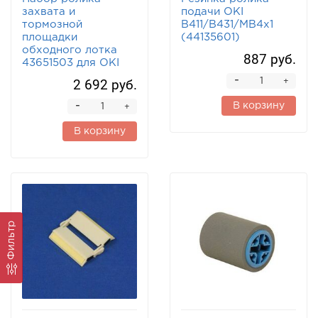
захвата и
подачи OKI
тормозной
B411/B431/MB4x1
площадки
(44135601)
обходного лотка
887 руб.
43651503 для OKI
-
2 692 руб.
+
-
В корзину
+
В корзину
Фильтр