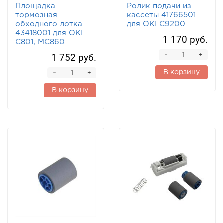
Площадка
Ролик подачи из
тормозная
кассеты 41766501
обходного лотка
для OKI C9200
43418001 для OKI
1 170 руб.
C801, MC860
-
1 752 руб.
+
-
В корзину
+
В корзину