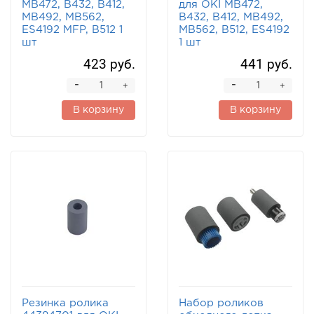
MB472, B432, B412,
для OKI MB472,
MB492, MB562,
B432, B412, MB492,
ES4192 MFP, B512 1
MB562, B512, ES4192
шт
1 шт
423 руб.
441 руб.
-
-
+
+
В корзину
В корзину
Резинка ролика
Набор роликов