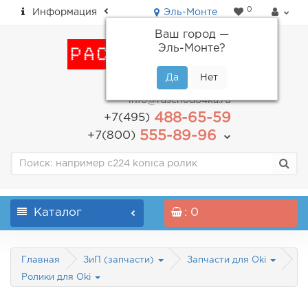
0
Информация
Эль-Монте
Ваш город —
Эль-Монте
?
пн-пт: с 9.00 до 18.00
info@raschodo4ka.ru
488-65-59
+7(495)
555-89-96
+7(800)
Каталог
: 0
Главная
ЗиП (запчасти)
Запчасти для Oki
Ролики для Oki