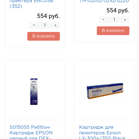
принтера ERC05B
TM-U200/U210/U220
(352)
554 руб.
554 руб.
-
+
-
+
В корзину
В корзину
S015055 Риббон-
Картридж для
Картридж EPSON
принтеров Epson
черный для DFX-
LX-300+/350 Black