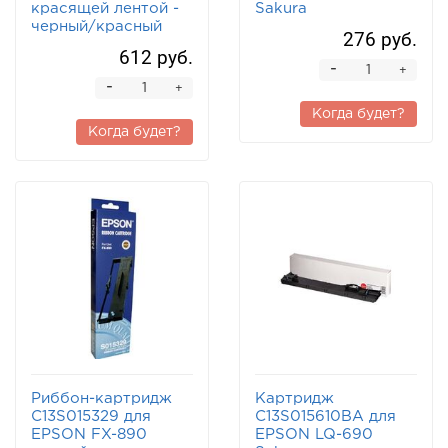
красящей лентой -
Sakura
черный/красный
276 руб.
612 руб.
-
+
-
+
Когда будет?
Когда будет?
Риббон-картридж
Картридж
C13S015329 для
C13S015610BA для
EPSON FX-890
EPSON LQ-690