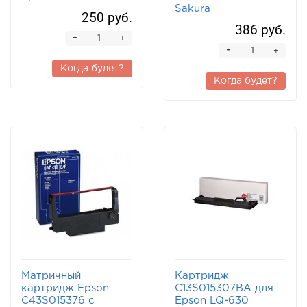
Sakura
250 руб.
386 руб.
-
+
-
+
Когда будет?
Когда будет?
Матричный
Картридж
картридж Epson
C13S015307BA для
C43S015376 с
Epson LQ-630