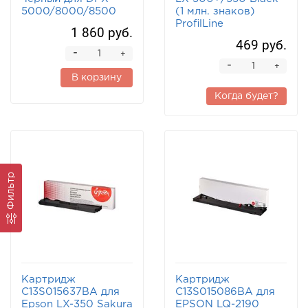
5000/8000/8500
(1 млн. знаков)
ProfilLine
1 860 руб.
469 руб.
-
+
-
+
В корзину
Когда будет?
Фильтр
Картридж
Картридж
C13S015637BA для
C13S015086BA для
Epson LX-350 Sakura
EPSON LQ-2190