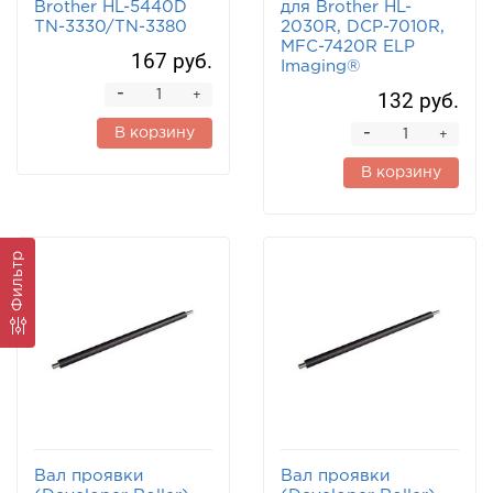
Brother HL-5440D
для Brother HL-
TN-3330/TN-3380
2030R, DCP-7010R,
MFC-7420R ELP
167 руб.
Imaging®
-
132 руб.
+
-
В корзину
+
В корзину
Фильтр
Вал проявки
Вал проявки