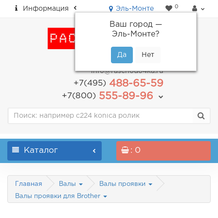
0
Информация
Эль-Монте
Ваш город —
Эль-Монте
?
пн-пт: с 9.00 до 18.00
info@raschodo4ka.ru
488-65-59
+7(495)
555-89-96
+7(800)
Каталог
: 0
Главная
Валы
Валы проявки
Валы проявки для Brother