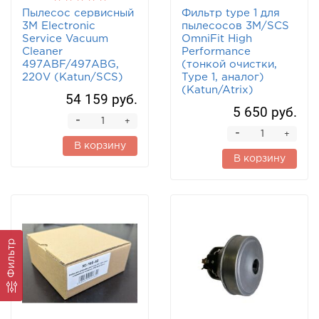
Пылесос сервисный
Фильтр type 1 для
3M Electronic
пылесосов 3М/SCS
Service Vacuum
OmniFit High
Cleaner
Performance
497ABF/497ABG,
(тонкой очистки,
220V (Katun/SCS)
Type 1, аналог)
(Katun/Atrix)
54 159 руб.
5 650 руб.
-
+
-
+
В корзину
В корзину
Фильтр