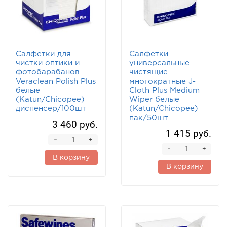
Салфетки для
Салфетки
чистки оптики и
универсальные
фотобарабанов
чистящие
Veraclean Polish Plus
многократные J-
белые
Cloth Plus Medium
(Katun/Chicopee)
Wiper белые
диспенсер/100шт
(Katun/Chicopee)
пак/50шт
3 460 руб.
1 415 руб.
-
+
-
+
В корзину
В корзину