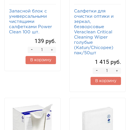
Запасной блок с
Салфетки для
универсальными
очистки оптики и
чистящими
зеркал,
салфетками Power
безворсовые
Clean 100 шт.
Veraclean Critical
Cleaning Wiper
139 руб.
голубые
(Katun/Chicopee)
-
+
пак/50шт
В корзину
1 415 руб.
-
+
В корзину