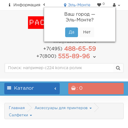
0
Информация
Эль-Монте
Ваш город —
Эль-Монте
?
пн-пт: с 9.00 до 18.00
info@raschodo4ka.ru
488-65-59
+7(495)
555-89-96
+7(800)
Каталог
: 0
Главная
Аксессуары для принтеров
Салфетки