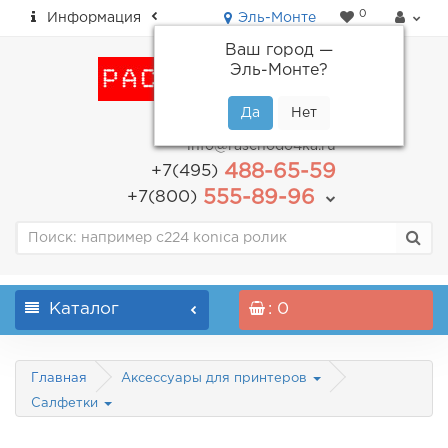
0
Информация
Эль-Монте
Ваш город —
Эль-Монте
?
пн-пт: с 9.00 до 18.00
info@raschodo4ka.ru
488-65-59
+7(495)
555-89-96
+7(800)
Каталог
: 0
Главная
Аксессуары для принтеров
Салфетки