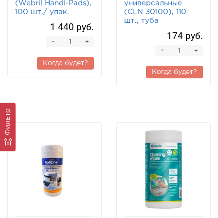
(Webril Handi-Pads),
универсальные
100 шт./ упак.
(CLN 30100), 110
шт., туба
1 440 руб.
174 руб.
-
+
-
+
Когда будет?
Когда будет?
Фильтр