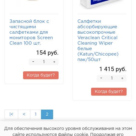
Запасной блок с
Салфетки
чистящими
абсорбирующие
салфетками для
высокопрочные
мониторов Screen
Veraclean Critical
Clean 100 шт.
Cleaning Wiper
белые
154 руб.
(Katun/Chicopee)
пак/50шт
-
+
1 415 руб.
Когда будет?
-
+
Когда будет?
|<
<
1
2
Показано с 13 по 18 из 18 (всего 2 страниц)
Для обеспечения высокого уровня обслуживания на этом
сайте используются файлы cookie. Продолжая его