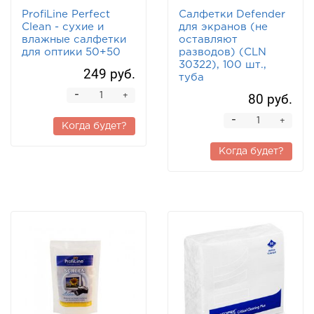
ProfiLine Perfect
Салфетки Defender
Clean - cухие и
для экранов (не
влажные салфетки
оставляют
для оптики 50+50
разводов) (CLN
30322), 100 шт.,
249 руб.
туба
-
80 руб.
+
-
+
Когда будет?
Когда будет?