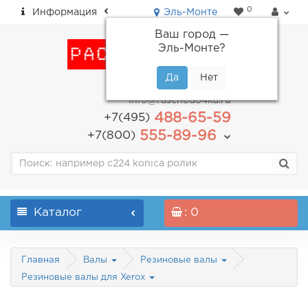
0
Информация
Эль-Монте
Ваш город —
Эль-Монте
?
пн-пт: с 9.00 до 18.00
info@raschodo4ka.ru
488-65-59
+7(495)
555-89-96
+7(800)
Каталог
: 0
Главная
Валы
Резиновые валы
Резиновые валы для Xerox