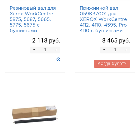
Резиновый вал для
Прижимной вал
Xerox WorkCentre
059K37001 для
5875, 5687, 5665,
XEROX WorkCentre
5775, 5675 с
4112, 4110, 4595, Pro
бушингами
4110 с бушингами
2 118 руб.
8 465 руб.
-
-
+
+
Когда будет?