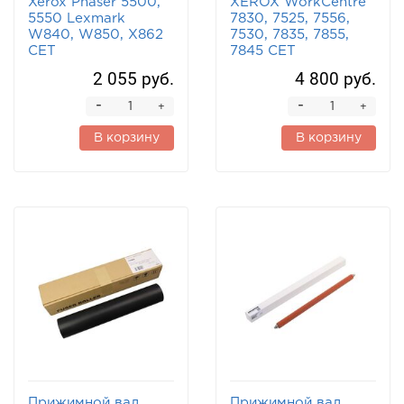
Xerox Phaser 5500,
XEROX WorkCentre
5550 Lexmark
7830, 7525, 7556,
W840, W850, X862
7530, 7835, 7855,
CET
7845 CET
2 055 руб.
4 800 руб.
-
-
+
+
В корзину
В корзину
Прижимной вал
Прижимной вал