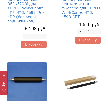
059K37001 для
ленты очистки
XEROX WorkCentre
фьюзера для XEROX
4112, 4110, 4595, Pro
WorkCentre 4110,
4110 (без оси и
4590 CET
подшипников)
1 616 руб.
5 198 руб.
-
+
-
+
В корзину
В корзину
Фильтр