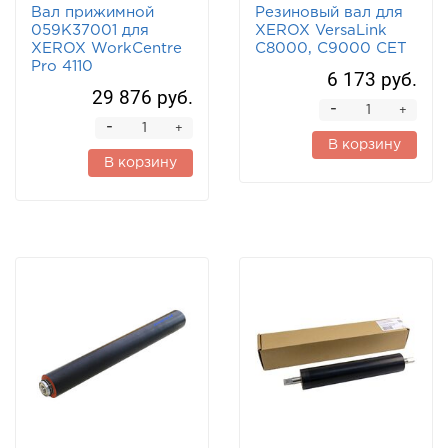
Вал прижимной
Резиновый вал для
059K37001 для
XEROX VersaLink
XEROX WorkCentre
C8000, C9000 CET
Pro 4110
6 173 руб.
29 876 руб.
-
+
-
+
В корзину
В корзину