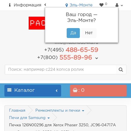
0
Информация
Эль-Монте
Ваш город —
Эль-Монте
?
пн-пт: с 9.00 до 18.00
info@raschodo4ka.ru
488-65-59
+7(495)
555-89-96
+7(800)
Каталог
: 0
Главная
Ремкомплекты и печки
Печи для Samsung
Печка 126N00296 для Xerox Phaser 3250, JC96-04717A