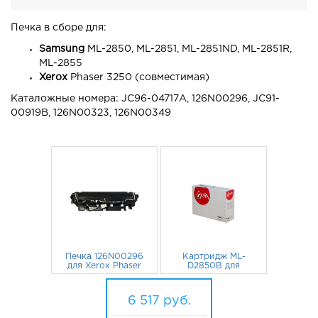
Печка в сборе для:
Samsung
ML-2850, ML-2851, ML-2851ND, ML-2851R,
ML-2855
Xerox
Phaser 3250 (совместимая)
Каталожные номера: JC96-04717A, 126N00296, JC91-
00919B, 126N00323, 126N00349
Печка 126N00296
Картридж ML-
для Xerox Phaser
D2850B для
3250, JC96-04717A
Samsung ML-2850,
для Samsung ML-
5 582
руб.
ML-2850D, ML-
935
руб.
2850, ML-2851nd
2851ND, ML-2851
6 517
руб.
(восст.)
5000 стр. Sakura