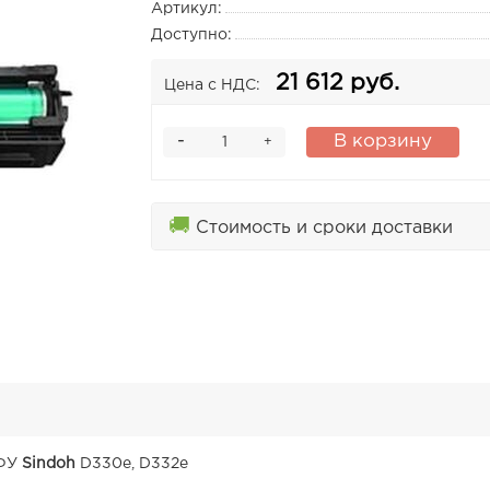
Артикул:
Доступно:
21 612 руб.
Цена с НДС:
-
В корзину
+
🚚
Стоимость и сроки доставки
МФУ
Sindoh
D330e, D332e