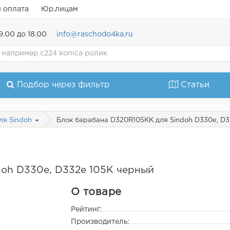
и оплата
Юр.лицам
9.00 до 18.00
info@raschodo4ka.ru
Подбор через фильтр
Статьи
Блок барабана D320R105KK для Sindoh D330e, D
ля Sindoh
doh D330e, D332e 105K черный
О товаре
Рейтинг:
Производитель: