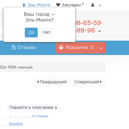
0
Эль-Монте
Закладки
Ваш город —
Эль-Монте
?
488-65-59
+7(495)
555-89-96
+7(800)
Отзывы
Корзина
: 0
332e 105K черный
Предыдущий
Следующий
Перейти к описанию
0 отзывов
Sindoh