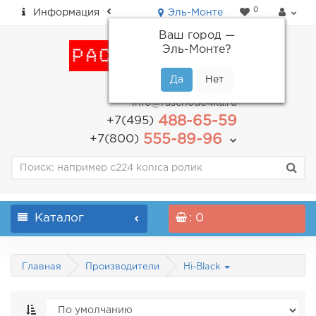
0
Информация
Эль-Монте
Ваш город —
Эль-Монте
?
пн-пт: с 9.00 до 18.00
info@raschodo4ka.ru
488-65-59
+7(495)
555-89-96
+7(800)
Каталог
: 0
Главная
Производители
Hi-Black