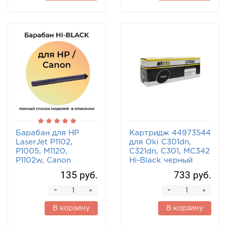
Барабан для HP
Картридж 44973544
LaserJet P1102,
для Oki C301dn,
P1005, M1120,
C321dn, C301, MC342
P1102w, Canon
Hi-Black черный
MF3010, MF4410 Hi-
135 руб.
733 руб.
Black Long Life
-
-
+
+
В корзину
В корзину