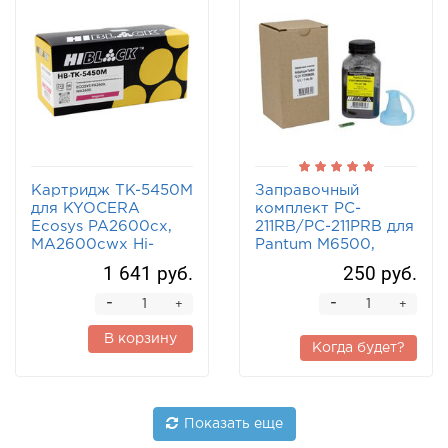
Картридж TK-5450M
Заправочный
для KYOCERA
комплект PC-
Ecosys PA2600cx,
211RB/PC-211PRB для
MA2600cwx Hi-
Pantum M6500,
Black пурпурный
M6500W, P2207
1 641 руб.
250 руб.
(тонер +чип
+воронка) Hi-Black
-
-
+
+
В корзину
Когда будет?
Показать еще