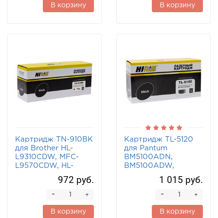
В корзину
В корзину
Картридж TN-910BK
Картридж TL-5120
для Brother HL-
для Pantum
L9310CDW, MFC-
BM5100ADN,
L9570CDW, HL-
BM5100ADW,
L9310, MFC-L9570
BP5100DN,
972 руб.
1 015 руб.
Hi-Black черный
BM5100FDN 3K Hi-
Black
-
-
+
+
В корзину
В корзину