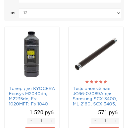
Тонер для KYOCERA
Тефлоновый вал
Ecosys M2040dn,
JC66-03089A для
M2235dn, Fs-
Samsung SCX-3400,
1020MFP, Fs-1040
ML-2160, SCX-3405,
для TK-серии до 35
Xpress SL-M2070 Hi-
1 520 руб.
571 руб.
ppm Hi-Black 900 г.
Black
-
-
+
+