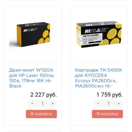
Драм-юнит W1120A
Картридж TK-5450K
для HP Laser 150nw,
для KYOCERA
150a, 178nw 16K Hi-
Ecosys PA2600cx,
Black
MA2600cwx Hi-
Black черный
2 227 руб.
1 759 руб.
-
-
+
+
В корзину
В корзину