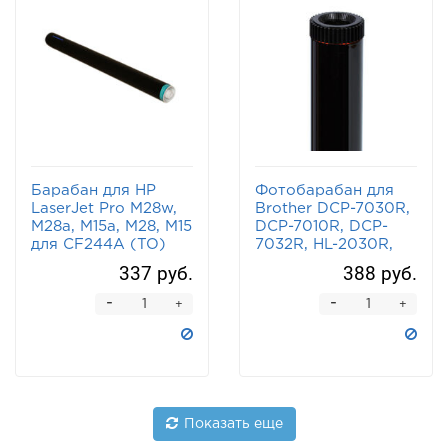
Барабан для HP
Фотобарабан для
LaserJet Pro M28w,
Brother DCP-7030R,
M28a, M15a, M28, M15
DCP-7010R, DCP-
для CF244A (TO)
7032R, HL-2030R,
MFC-7320R, HL-
337 руб.
388 руб.
2140R, HL-2040R
-
-
+
+
Показать еще