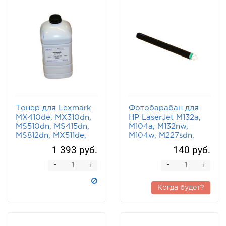
Тонер для Lexmark
Фотобарабан для
MX410de, MX310dn,
HP LaserJet M132a,
MS510dn, MS415dn,
M104a, M132nw,
MS812dn, MX511de,
M104w, M227sdn,
MX611de BOOST 650
M132fn, M227fdw TO
1 393 руб.
140 руб.
г
-
-
+
+
Когда будет?