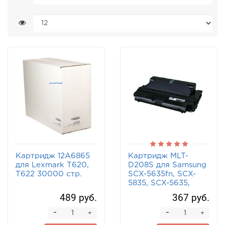
Картридж 12A6865
Картридж MLT-
для Lexmark T620,
D208S для Samsung
T622 30000 стр.
SCX-5635fn, SCX-
5835, SCX-5635,
SCX-5935, SCX-
489 руб.
367 руб.
5835fn 4000 стр.
-
-
+
+