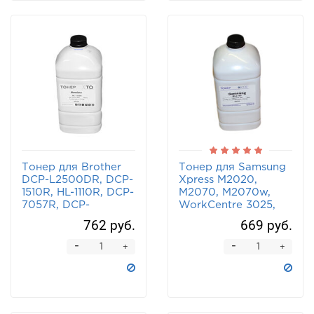
Тонер для Brother
Тонер для Samsung
DCP-L2500DR, DCP-
Xpress M2020,
1510R, HL-1110R, DCP-
M2070, M2070w,
7057R, DCP-
WorkCentre 3025,
L2520DWR (Boost
Phaser 3020 BOOST
762 руб.
669 руб.
TO) 600 г
600 г
-
-
+
+