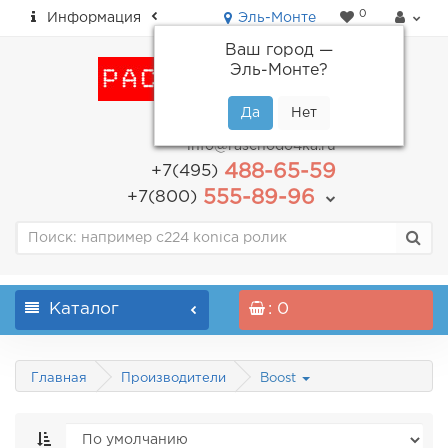
0
Информация
Эль-Монте
Ваш город —
Эль-Монте
?
пн-пт: с 9.00 до 18.00
info@raschodo4ka.ru
488-65-59
+7(495)
555-89-96
+7(800)
Каталог
: 0
Главная
Производители
Boost