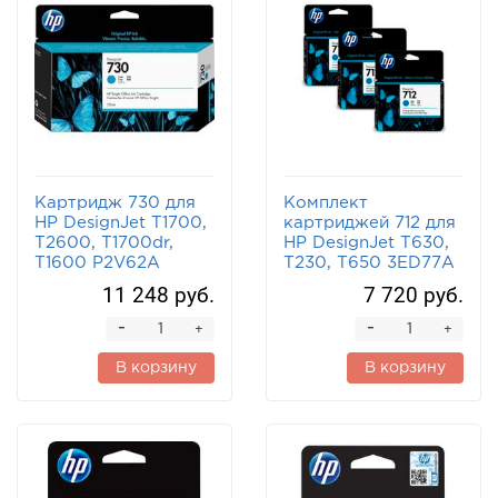
Картридж 730 для
Комплект
HP DesignJet T1700,
картриджей 712 для
T2600, T1700dr,
HP DesignJet T630,
T1600 P2V62A
T230, T650 3ED77A
голубой
3шт голубой
11 248 руб.
7 720 руб.
-
-
+
+
В корзину
В корзину