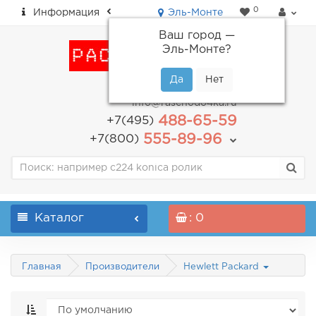
0
Информация
Эль-Монте
Ваш город —
Эль-Монте
?
пн-пт: с 9.00 до 18.00
info@raschodo4ka.ru
488-65-59
+7(495)
555-89-96
+7(800)
Каталог
: 0
Главная
Производители
Hewlett Packard