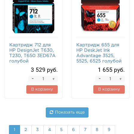
Картридж 712 для
Картридж 655 для
HP DesignJet T630,
HP DeskJet Ink
T230, T650 3ED67A
Advantage 3525,
голубой
5525, 6525 голубой
3 529 руб.
1 655 руб.
-
-
+
+
В корзину
В корзину
Показать еще
1
2
3
4
5
6
7
8
9