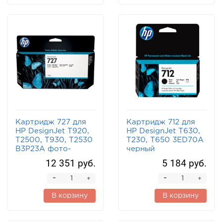
Картридж 727 для
Картридж 712 для
HP DesignJet T920,
HP DesignJet T630,
T2500, T930, T2530
T230, T650 3ED70A
B3P23A фото-
черный
черный
12 351 руб.
5 184 руб.
-
-
+
+
В корзину
В корзину