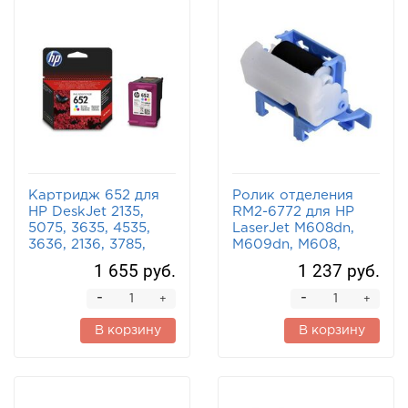
Картридж 652 для
Ролик отделения
HP DeskJet 2135,
RM2-6772 для HP
5075, 3635, 4535,
LaserJet M608dn,
3636, 2136, 3785,
M609dn, M608,
3835 F6V24AE
M609x (o)
1 655 руб.
1 237 руб.
трехцветный
-
-
+
+
В корзину
В корзину