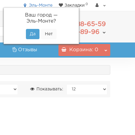
0
Эль-Монте
Закладки
Ваш город —
Эль-Монте
?
488-65-59
+7(495)
555-89-96
+7(800)
Отзывы
Корзина
: 0
Показывать: