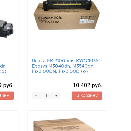
Печка FK-3100 для KYOCERA
dn,
Ecosys M3040dn, M3540dn,
(o)
Fs-2100DN, Fs-2100D (o)
9 руб.
10 402 руб.
-
зину
В корзину
+