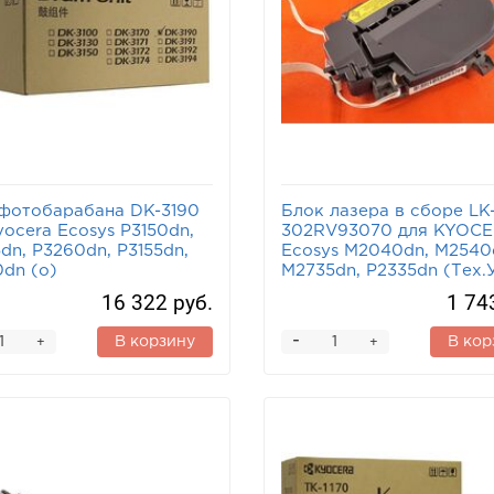
фотобарабана DK-3190
Блок лазера в сборе LK-
yocera Ecosys P3150dn,
302RV93070 для KYOC
dn, P3260dn, P3155dn,
Ecosys M2040dn, M2540
dn (o)
M2735dn, P2335dn (Тех.
16 322 руб.
1 74
-
В корзину
В кор
+
+