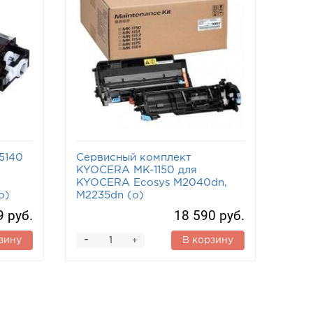
5140
Сервисный комплект
KYOCERA MK-1150 для
KYOCERA Ecosys M2040dn,
o)
M2235dn (o)
9 руб.
18 590 руб.
-
зину
В корзину
+