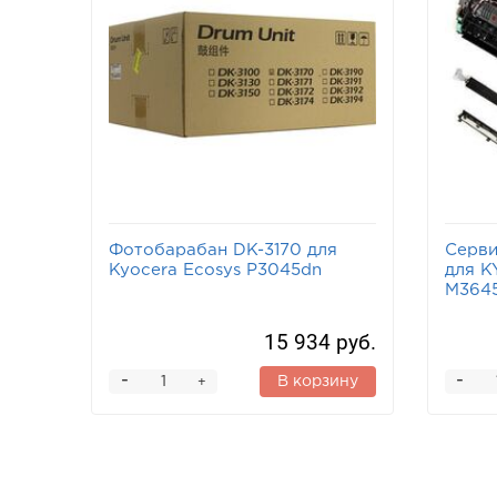
Фотобарабан DK-3170 для
Серви
Kyocera Ecosys P3045dn
для K
M3645
15 934 руб.
-
-
В корзину
+