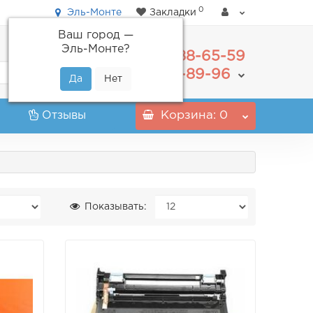
0
Эль-Монте
Закладки
Ваш город —
Эль-Монте
?
488-65-59
+7(495)
555-89-96
+7(800)
Отзывы
Корзина
: 0
Показывать: