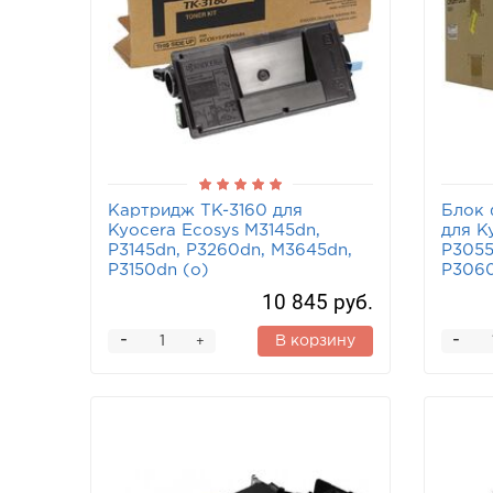
Картридж TK-3160 для
Блок 
Kyocera Ecosys M3145dn,
для K
P3145dn, P3260dn, M3645dn,
P3055
P3150dn (o)
P3060
10 845 руб.
-
-
В корзину
+