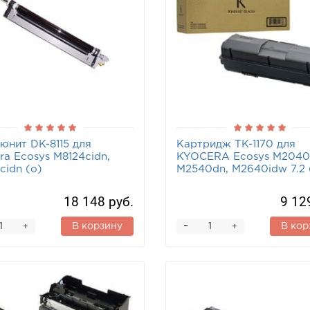
юнит DK-8115 для
Картридж TK-1170 для
ra Ecosys M8124cidn,
KYOCERA Ecosys M2040
cidn (o)
M2540dn, M2640idw 7.2 
18 148 руб.
9 12
-
В корзину
В кор
+
+