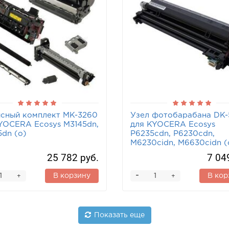
сный комплект MK-3260
Узел фотобарабана DK-
YOCERA Ecosys M3145dn,
для KYOCERA Ecosys
dn (o)
P6235cdn, P6230cdn,
M6230cidn, M6630cidn (
25 782 руб.
7 04
-
В корзину
В кор
+
+
Показать еще