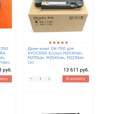
1150
Драм-юнит DK-1150 для
ERA
KYOCERA Ecosys M2040dn,
dn,
M2135dn, M2540dn, M2235dn
Упак)
(o)
3 руб.
13 611 руб.
-
зину
В корзину
+