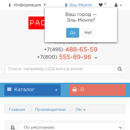
0
Информация
Эль-Монте
Ваш город —
Эль-Монте
?
пн-пт: с 9.00 до 18.00
info@raschodo4ka.ru
488-65-59
+7(495)
555-89-96
+7(800)
Каталог
: 0
Главная
Производители
Oki