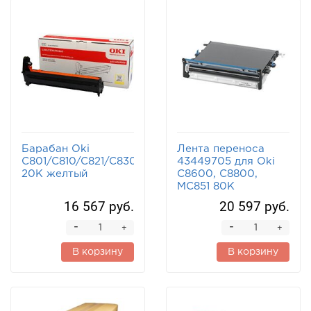
Барабан Oki
Лента переноса
C801/C810/C821/C830/MC860/MC851/MC861
43449705 для Oki
20K желтый
C8600, C8800,
MC851 80K
16 567 руб.
20 597 руб.
-
-
+
+
В корзину
В корзину