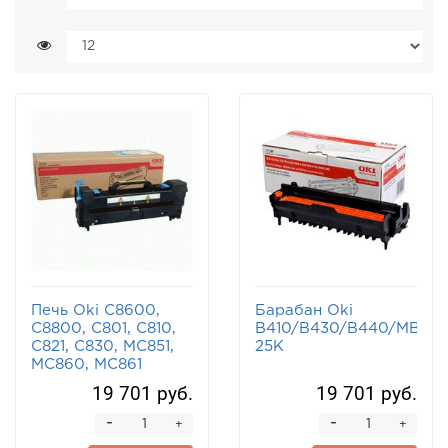
Печь Oki C8600,
Барабан Oki
C8800, C801, C810,
B410/B430/B440/MB46
C821, C830, MC851,
25K
MC860, MC861
19 701 руб.
19 701 руб.
-
-
+
+