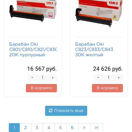
Барабан Oki
Барабан Oki
C801/C810/C821/C830/MC860/MC851/MC861
C823/C833/C843
20K пурпурный
30K желтый
16 567 руб.
24 626 руб.
-
-
+
+
В корзину
В корзину
Показать еще
1
2
3
4
5
6
>
>|