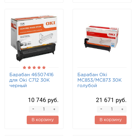
Барабан 46507416
Барабан Oki
для Oki C712 30K
MC853/MC873 30K
черный
голубой
10 746 руб.
21 671 руб.
-
-
+
+
В корзину
В корзину