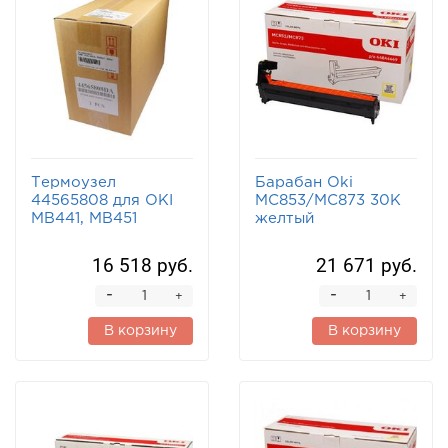
Термоузел
Барабан Oki
44565808 для OKI
MC853/MC873 30K
MB441, MB451
желтый
16 518 руб.
21 671 руб.
-
-
+
+
В корзину
В корзину