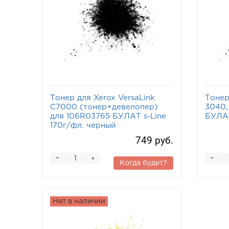
Тонер для Xerox VersaLink
Тонер
C7000 (тонер+девелопер)
3040,
для 106R03765 БУЛАТ s-Line
БУЛАТ
170г/фл. черный
749 руб.
-
-
+
Когда будет?
Нет в наличии