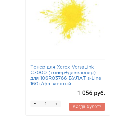
Тонер для Xerox VersaLink
C7000 (тонер+девелопер)
для 106R03766 БУЛАТ s-Line
160г/фл. желтый
1 056 руб.
-
+
Когда будет?