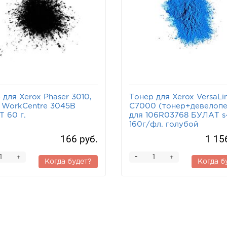
 для Xerox Phaser 3010,
Тонер для Xerox VersaLi
 WorkCentre 3045B
C7000 (тонер+девелопе
 60 г.
для 106R03768 БУЛАТ s-
160г/фл. голубой
166 руб.
1 15
-
+
+
Когда будет?
Когда б