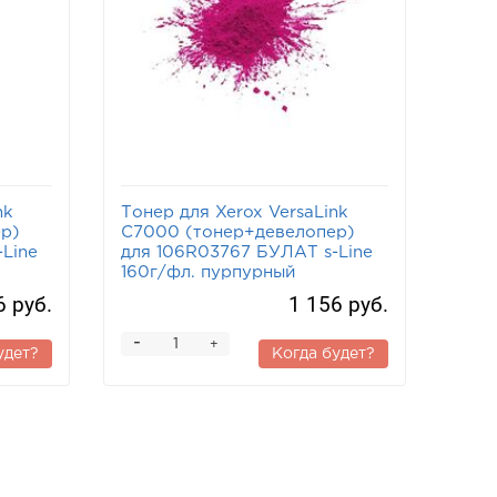
nk
Тонер для Xerox VersaLink
р)
C7000 (тонер+девелопер)
Line
для 106R03767 БУЛАТ s-Line
160г/фл. пурпурный
6 руб.
1 156 руб.
-
+
удет?
Когда будет?