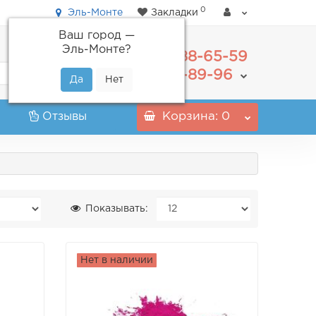
0
Эль-Монте
Закладки
Ваш город —
Эль-Монте
?
488-65-59
+7(495)
555-89-96
+7(800)
Отзывы
Корзина
: 0
Показывать:
Нет в наличии