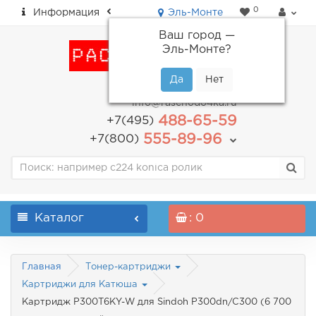
0
Информация
Эль-Монте
Ваш город —
Эль-Монте
?
пн-пт: с 9.00 до 18.00
info@raschodo4ka.ru
488-65-59
+7(495)
555-89-96
+7(800)
Каталог
: 0
Главная
Тонер-картриджи
Картриджи для Катюша
Картридж P300T6KY-W для Sindoh P300dn/C300 (6 700