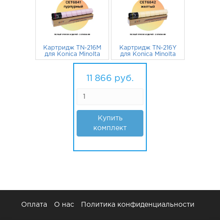
Картридж TN-216M
Картридж TN-216Y
для Konica Minolta
для Konica Minolta
Bizhub C220,
Bizhub C220,
C280, C360
3 061
руб.
C280, C360
3 061
руб.
A11G351 CET
A11G251 CET
11 866
руб.
пурпурный
желтый
Купить
комплект
Оплата
О нас
Политика конфиденциальности