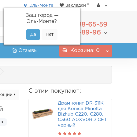
0
Эль-Монте
Закладки
Ваш город —
Эль-Монте
?
488-65-59
+7(495)
555-89-96
+7(800)
Отзывы
Корзина
: 0
С этим покупают:
ующий
Драм-юнит DR-311K
й
для Konica Minolta
Bizhub C220, C280,
C360 A0XV0RD CET
черный