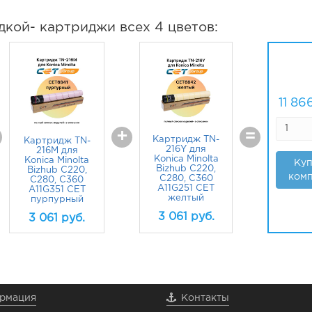
дкой- картриджи всех 4 цветов:
11 86
+
=
Картридж TN-
Картридж TN-
216Y для
216M для
Konica Minolta
Konica Minolta
Куп
Bizhub C220,
Bizhub C220,
комп
C280, C360
C280, C360
A11G251 CET
A11G351 CET
желтый
пурпурный
3 061
руб.
3 061
руб.
рмация
Контакты