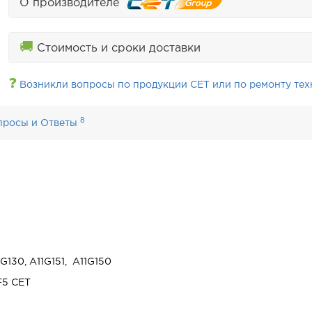
О производителе
🚚
Стоимость и сроки доставки
❓
Возникли вопросы по продукции CET или по ремонту тех
8
просы и Ответы
G130, A11G151, A11G150
F5 CET