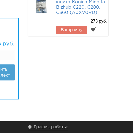
юнита Konica Minolta
Bizhub C220, C280,
C360 (A0XV0RD)
273 руб.
В корзину
6
руб.
ить
лект
График работы: