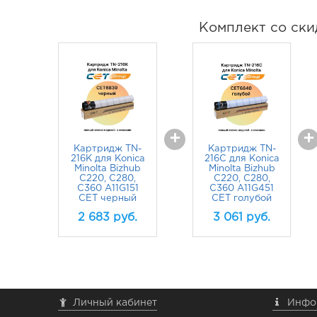
Комплект со ски
+
+
Картридж TN-
Картридж TN-
216K для Konica
216C для Konica
Minolta Bizhub
Minolta Bizhub
C220, C280,
C220, C280,
C360 A11G151
C360 A11G451
CET черный
CET голубой
2 683
руб.
3 061
руб.
Личный кабинет
Инфо