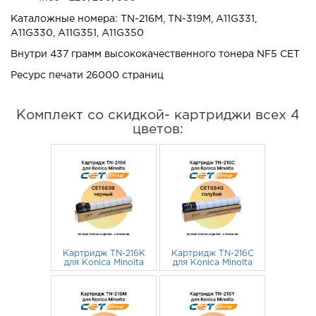
Каталожные номера: TN-216M, TN-319M, A11G331,
A11G330, A11G351, A11G350
Внутри 437 грамм высококачественного тонера NF5 CET
Ресурс печати 26000 страниц
Комплект со скидкой- картриджи всех 4
цветов:
Картридж TN-216K
Картридж TN-216C
для Konica Minolta
для Konica Minolta
Bizhub C220,
Bizhub C220,
C280, C360 A11G151
2 683
руб.
C280, C360
3 061
руб.
CET черный
A11G451 CET
голубой