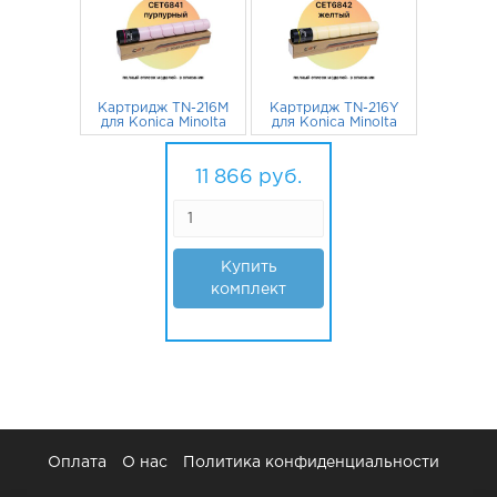
Картридж TN-216M
Картридж TN-216Y
для Konica Minolta
для Konica Minolta
Bizhub C220,
Bizhub C220,
C280, C360
3 061
руб.
C280, C360
3 061
руб.
A11G351 CET
A11G251 CET
11 866
руб.
пурпурный
желтый
Купить
комплект
Оплата
О нас
Политика конфиденциальности