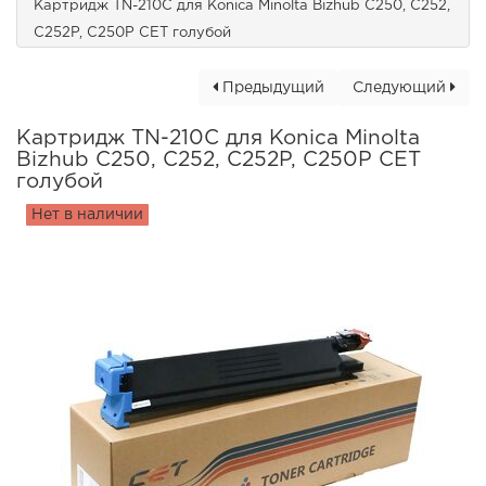
Картридж TN-210C для Konica Minolta Bizhub C250, C252,
C252P, C250P CET голубой
Предыдущий
Следующий
Картридж TN-210C для Konica Minolta
Bizhub C250, C252, C252P, C250P CET
голубой
Нет в наличии