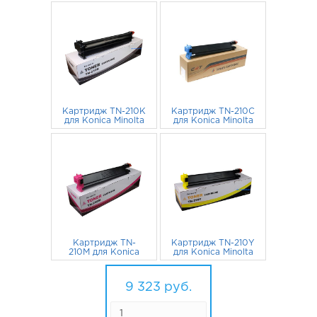
Картридж TN-210K
Картридж TN-210C
для Konica Minolta
для Konica Minolta
Bizhub C250, C252,
Bizhub C250, C252,
C252P, C250P CET
2 046
руб.
C252P, C250P CET
2 431
руб.
черный
голубой
Картридж TN-
Картридж TN-210Y
210M для Konica
для Konica Minolta
Minolta Bizhub
Bizhub C250, C252,
C250, C252, C252P,
2 277
руб.
C252P, C250P CET
2 569
руб.
C250P CET
желтый
9 323
руб.
пурпурный