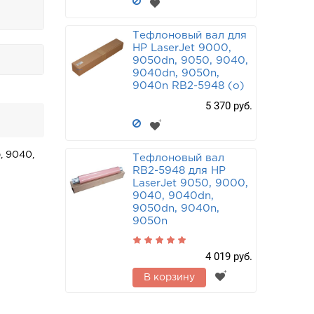
Тефлоновый вал для
HP LaserJet 9000,
9050dn, 9050, 9040,
9040dn, 9050n,
9040n RB2-5948 (o)
5 370 руб.
, 9040,
Тефлоновый вал
RB2-5948 для HP
LaserJet 9050, 9000,
9040, 9040dn,
9050dn, 9040n,
9050n
4 019 руб.
В корзину
4 160
руб.