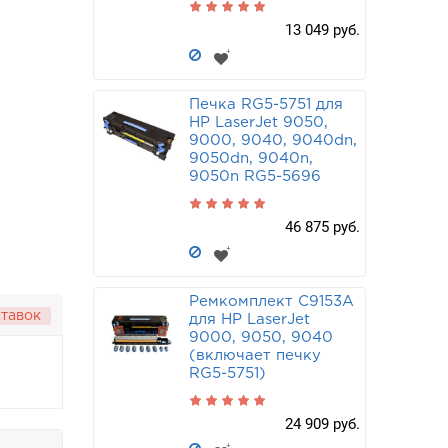
13 049 руб.
Печка RG5-5751 для
HP LaserJet 9050,
9000, 9040, 9040dn,
9050dn, 9040n,
9050n RG5-5696
46 875 руб.
Ремкомплект C9153A
ставок
для HP LaserJet
9000, 9050, 9040
(включает печку
RG5-5751)
24 909 руб.