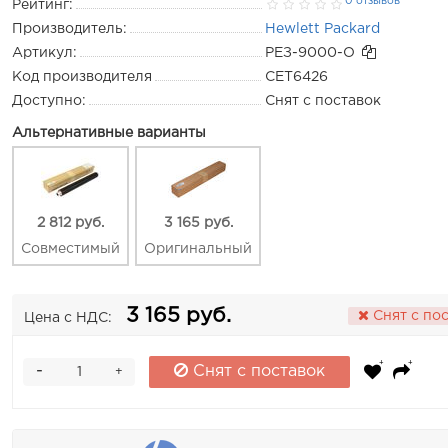
0 отзывов
Рейтинг:
Производитель:
Hewlett Packard
Артикул:
РЕЗ-9000-O
Код производителя
CET6426
Доступно:
Снят с поставок
Альтернативные варианты
2 812 руб.
3 165 руб.
Совместимый
Оригинальный
3 165 руб.
Снят с по
Цена с НДС:
-
Снят с поставок
+