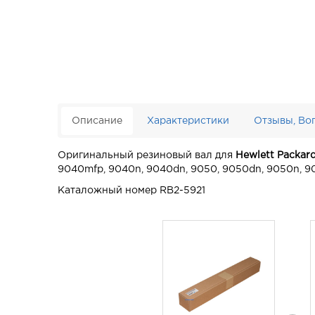
Описание
Характеристики
Отзывы, Во
Оригинальный резиновый вал для
Hewlett Packar
9040mfp, 9040n, 9040dn, 9050, 9050dn, 9050n, 
Каталожный номер RB2-5921
3 267
руб.