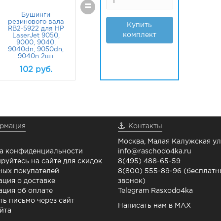
+
+
Бушинги
Подшипники
л
резинового вала
резинового вала
P
RB2-5922 для HP
XG9-0443 для HP
LaserJet 9050,
LaserJet 9050,
9000, 9040,
9000, 9040,
,
9040dn, 9050dn,
9040dn, 9050dn,
o)
9040n 2шт
9040n 2шт
102
руб.
893
руб.
рмация
Контакты
Москва, Малая Калужская ул.
а конфиденциальности
info@raschodo4ka.ru
руйтесь на сайте для скидок
8(495) 488-65-59
ных покупателей
8(800) 555-89-96 (бесплат
ция о доставке
звонок)
ция об оплате
Telegram Rasxodo4ka
ть письмо через сайт
Написать нам в MAX
йта