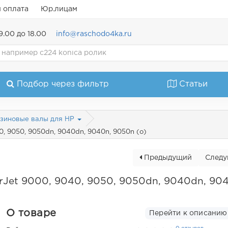
и оплата
Юр.лицам
9.00 до 18.00
info@raschodo4ka.ru
Подбор через фильтр
Статьи
зиновые валы для HP
0, 9050, 9050dn, 9040dn, 9040n, 9050n (o)
Предыдущий
След
rJet 9000, 9040, 9050, 9050dn, 9040dn, 90
О товаре
Перейти к описанию