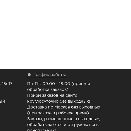
=
Купить
комплект
График работы:
 15с17
Пн-Пт: 09:00 - 18:00 (прием и
обработка заказов)
Прием заказов на сайте
ный
круглосуточно без выходных!
Доставка по Москве без выходных
(при заказе в рабочее время)
Заказы, размещенные в выходные,
обрабатываются и отгружаются в
понедельник!