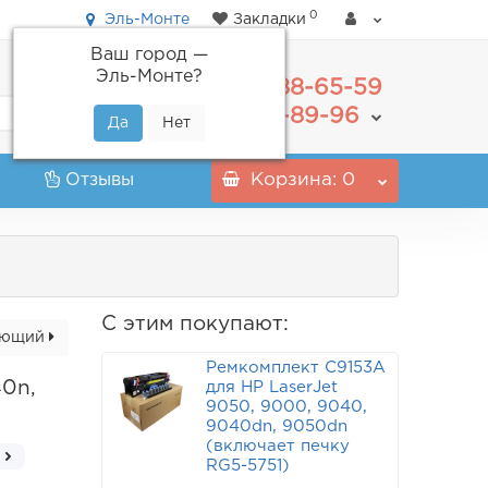
0
Эль-Монте
Закладки
Ваш город —
Эль-Монте
?
488-65-59
+7(495)
555-89-96
+7(800)
Отзывы
Корзина
: 0
С этим покупают:
ующий
Ремкомплект C9153A
40n,
для HP LaserJet
9050, 9000, 9040,
9040dn, 9050dn
(включает печку
RG5-5751)