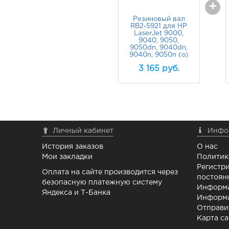
Резиновый ва
Купить
RB2-5921 для H
LaserJet 9000,
комплект
9040, 9050,
9050dn, 9040dn
9040n, 9050n (
3 165
руб.
Личный кабинет
Инфо
История заказов
О нас
Мои закладки
Политик
Регистри
Оплата на сайте производится через
постоян
безопасную платежную систему
Информа
Яндекса и Т-Банка
Информа
Отправи
Карта са