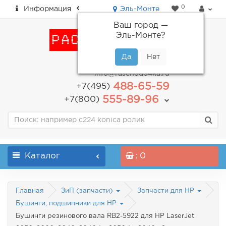
0
Информация
Эль-Монте
Ваш город —
Эль-Монте
?
пн-пт: с 9.00 до 18.00
info@raschodo4ka.ru
488-65-59
+7(495)
555-89-96
+7(800)
Каталог
: 0
Главная
ЗиП (запчасти)
Запчасти для HP
Бушинги, подшипники для HP
Бушинги резинового вала RB2-5922 для HP LaserJet