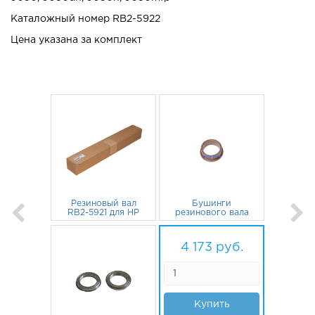
Каталожный номер
RB2-5922
Цена указана за комплект
Резиновый вал
Бушинги
RB2-5921 для HP
резинового вала
LaserJet 9000,
RB2-5922 для HP
9040, 9050,
3 175
руб.
LaserJet 9050,
102
руб.
9050dn, 9040dn,
9000, 9040,
4 173
руб.
9040n, 9050n (o)
9040dn, 9050dn,
9040n 2шт
Купить