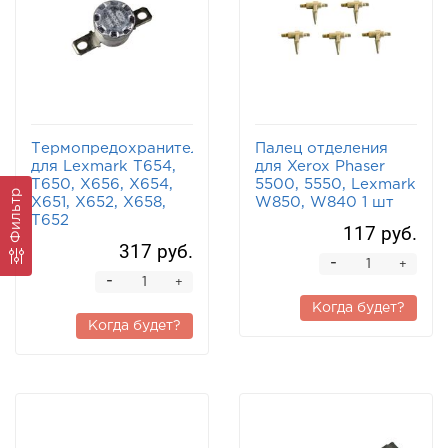
Термопредохранитель
Палец отделения
для Lexmark T654,
для Xerox Phaser
T650, X656, X654,
5500, 5550, Lexmark
Фильтр
X651, X652, X658,
W850, W840 1 шт
T652
117 руб.
317 руб.
-
+
-
+
Когда будет?
Когда будет?