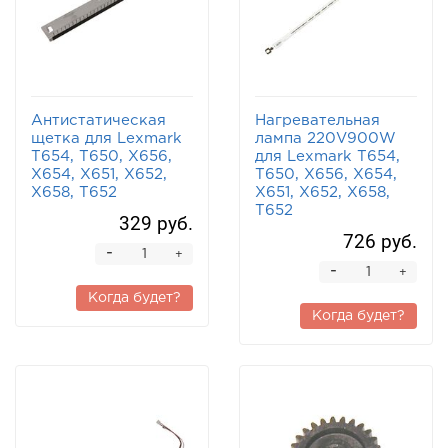
Антистатическая
Нагревательная
щетка для Lexmark
лампа 220V900W
T654, T650, X656,
для Lexmark T654,
X654, X651, X652,
T650, X656, X654,
X658, T652
X651, X652, X658,
T652
329 руб.
726 руб.
-
+
-
+
Когда будет?
Когда будет?