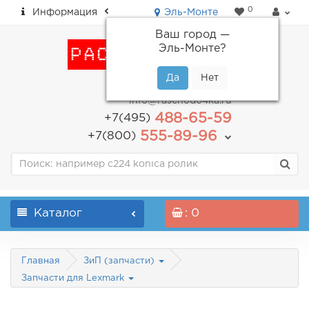
0
Информация
Эль-Монте
Ваш город —
Эль-Монте
?
пн-пт: с 9.00 до 18.00
info@raschodo4ka.ru
488-65-59
+7(495)
555-89-96
+7(800)
Каталог
: 0
Главная
ЗиП (запчасти)
Запчасти для Lexmark