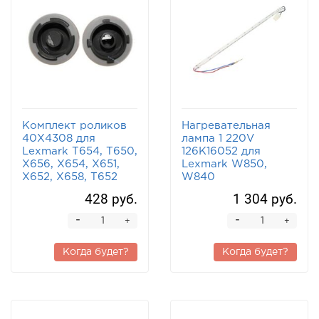
Комплект роликов
Нагревательная
40X4308 для
лампа 1 220V
Lexmark T654, T650,
126K16052 для
X656, X654, X651,
Lexmark W850,
X652, X658, T652
W840
428 руб.
1 304 руб.
-
-
+
+
Когда будет?
Когда будет?