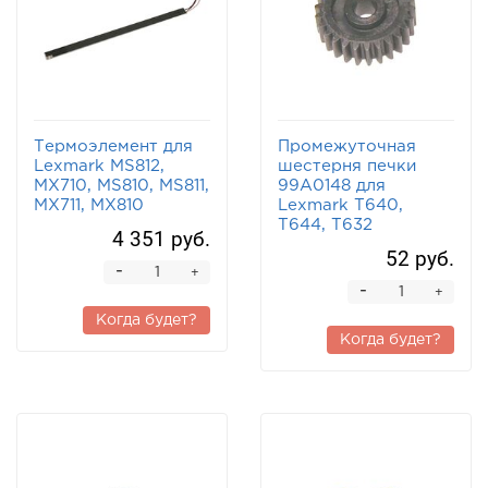
Термоэлемент для
Промежуточная
Lexmark MS812,
шестерня печки
MX710, MS810, MS811,
99A0148 для
MX711, MX810
Lexmark T640,
T644, T632
4 351 руб.
52 руб.
-
+
-
+
Когда будет?
Когда будет?