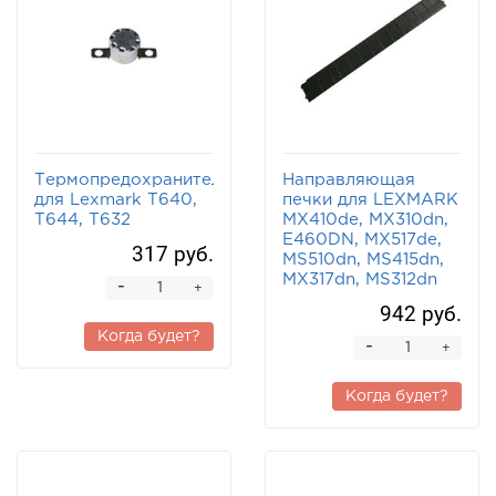
Термопредохранитель
Направляющая
для Lexmark T640,
печки для LEXMARK
T644, T632
MX410de, MX310dn,
E460DN, MX517de,
317 руб.
MS510dn, MS415dn,
MX317dn, MS312dn
-
+
942 руб.
Когда будет?
-
+
Когда будет?