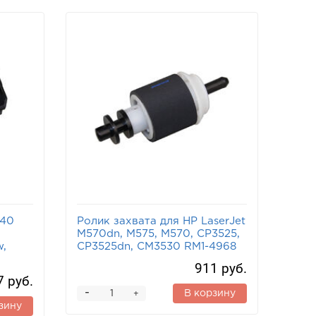
840
Ролик захвата для HP LaserJet
M570dn, M575, M570, CP3525,
w,
CP3525dn, CM3530 RM1-4968
911 руб.
7 руб.
-
В корзину
+
зину