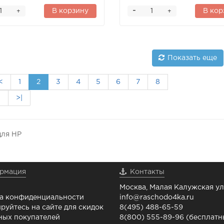
-
В корзину
В кор
+
+
Показать еще
<
1
2
3
4
5
6
7
8
>
>|
для HP
рмация
Контакты
Москва, Малая Калужская ул.
а конфиденциальности
info@raschodo4ka.ru
руйтесь на сайте для скидок
8(495) 488-65-59
ных покупателей
8(800) 555-89-96 (бесплат