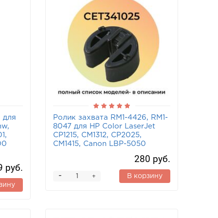
 для
Ролик захвата RM1-4426, RM1-
nw,
8047 для HP Color LaserJet
1,
CP1215, CM1312, CP2025,
00
CM1415, Canon LBP-5050
280 руб.
9 руб.
-
В корзину
+
зину