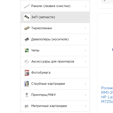
-
Ракели (лезвия очистки)
ЗиП (запчасти)
Термопленки
Девелоперы (носители)
Чипы
Аксессуары для принтеров
Фотобумага
Струйные картриджи
Ролик
RM1-2
Принтеры/МФУ
HP La
M725d
Матричные картриджи