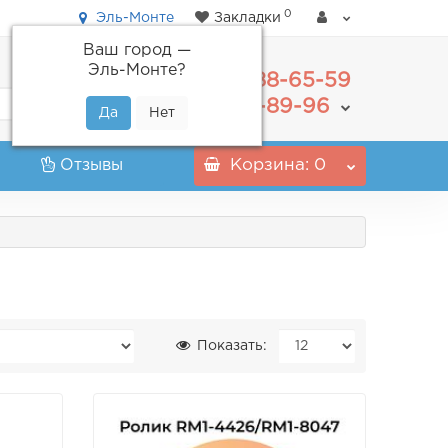
0
Эль-Монте
Закладки
Ваш город —
Эль-Монте
?
488-65-59
+7(495)
555-89-96
+7(800)
Отзывы
Корзина
: 0
Показать: