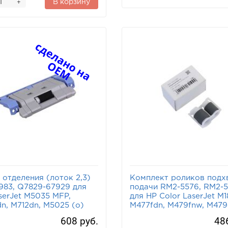
В корзину
+
 отделения (лоток 2,3)
Комплект роликов подх
983, Q7829-67929 для
подачи RM2-5576, RM2-
serJet M5035 MFP,
для HP Color LaserJet M1
n, M712dn, M5025 (o)
M477fdn, M479fnw, M47
608 руб.
48