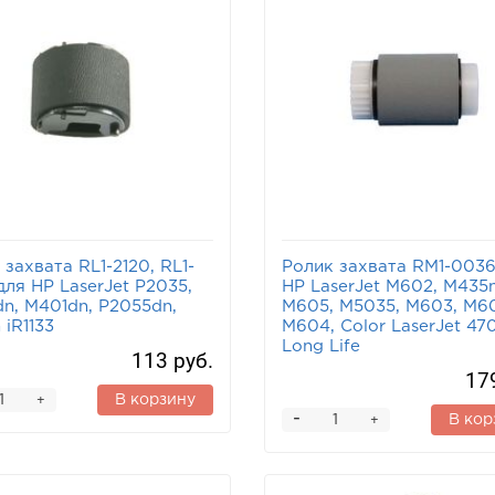
 захвата RL1-2120, RL1-
Ролик захвата RM1-0036
для HP LaserJet P2035,
HP LaserJet M602, M435
n, M401dn, P2055dn,
M605, M5035, M603, M60
 iR1133
M604, Color LaserJet 47
Long Life
113 руб.
17
В корзину
+
-
В кор
+