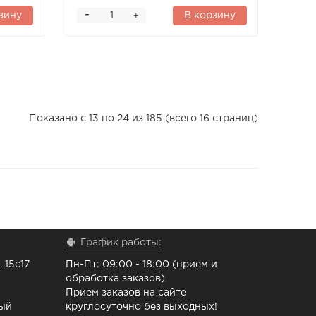
-
зину
В корзину
+
Показано с 13 по 24 из 185 (всего 16 страниц)
График работы:
 15с17
Пн-Пт: 09:00 - 18:00 (прием и
обработка заказов)
Прием заказов на сайте
ный
круглосуточно без выходных!