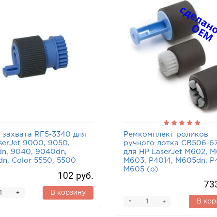
 захвата RF5-3340 для
Ремкомплект роликов
serJet 9000, 9050,
ручного лотка CB506-6
n, 9040, 9040dn,
для HP LaserJet M602, M
n, Color 5550, 5500
M603, P4014, M605dn, P
M605 (o)
102 руб.
73
В корзину
+
-
В кор
+