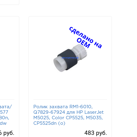
вата/
Ролик захвата RM1-6010,
5577
Q7829-67924 для HP LaserJet
80n,
M5025, Color CP5525, M5035,
9dw
CP5525dn (o)
6 руб.
483 руб.