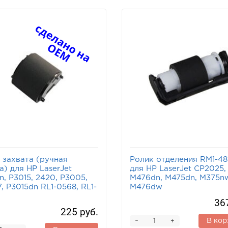
 захвата (ручная
Ролик отделения RM1-4
а) для HP LaserJet
для HP LaserJet CP2025,
n, P3015, 2420, P3005,
M476dn, M475dn, M375n
, P3015dn RL1-0568, RL1-
M476dw
36
225 руб.
-
В кор
+