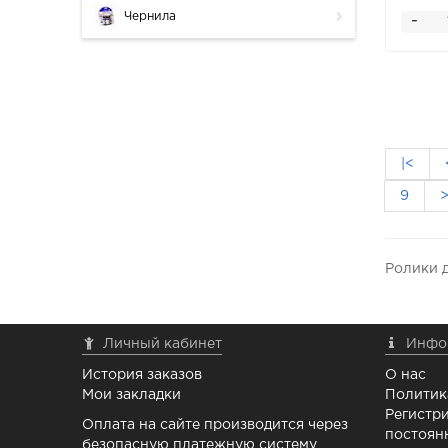
Чернила
-
|<
9
Ролики 
Личный кабинет
Инфо
История заказов
О нас
Мои закладки
Политик
Регистри
Оплата на сайте производится через
постоян
безопасную платежную систему