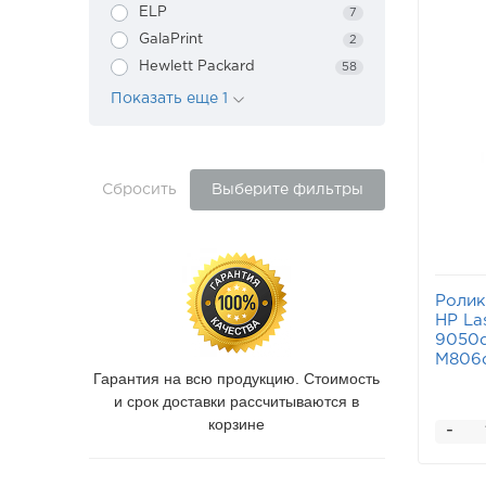
ELP
7
GalaPrint
2
Hewlett Packard
58
Показать еще 1
Сбросить
Выберите фильтры
Ролик
HP La
9050d
M806d
Гарантия на всю продукцию. Стоимость
и срок доставки рассчитываются в
корзине
-