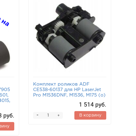
Комплект роликов ADF
7905
CE538-60137 для HP LaserJet
601,
Pro M1536DNF, M1536, M175 (o)
4015,
1 514 руб.
3 руб.
-
В корзину
+
зину