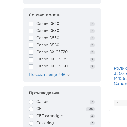
Совместимость:
Canon D520
2
Canon D530
2
Canon D550
2
Canon D560
2
Canon DX C3720
2
Canon DX C3725
2
Canon DX C3730
2
Ролик
3307 
Показать еще 446
M425d
Canon
Производитель
-
Canon
2
CET
100
CET cartridges
4
Colouring
7