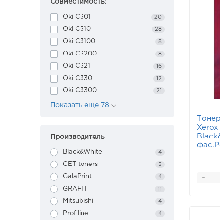
Совместимость:
Oki C301
20
Oki C310
28
Oki C3100
8
Oki C3200
8
Oki C321
16
Oki C330
12
Oki C3300
21
Показать еще 78
Тонер
Xerox
Black
Производитель
фас.Р
Black&White
4
CET toners
5
-
GalaPrint
4
GRAFIT
11
Mitsubishi
4
Profiline
4