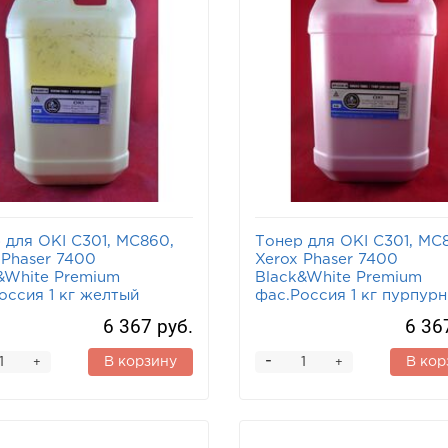
 для OKI C301, MC860,
Тонер для OKI C301, MC
 Phaser 7400
Xerox Phaser 7400
&White Premium
Black&White Premium
оссия 1 кг желтый
фас.Россия 1 кг пурпур
6 367 руб.
6 36
-
В корзину
В кор
+
+