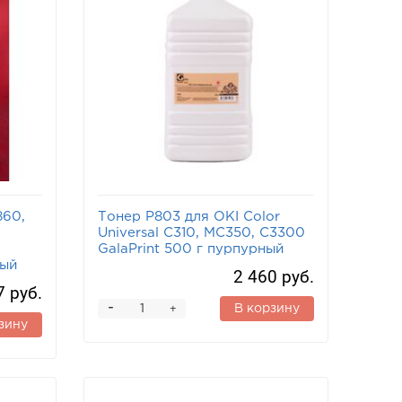
860,
Тонер P803 для OKI Color
Universal C310, MC350, C3300
GalaPrint 500 г пурпурный
ный
2 460 руб.
7 руб.
-
В корзину
+
зину