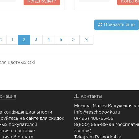
Когда будет?
Когда б
Показать еще
<
1
2
3
4
5
>
>|
для цветных Oki
рмация
Контакты
Москва, Малая Калужская ул.
а конфиденциальности
info@raschodo4ka.ru
руйтесь на сайте для скидок
8(495) 488-65-59
ных покупателей
8(800) 555-89-96 (бесплат
ция о доставке
звонок)
ция об оплате
Telegram Rasxodo4ka