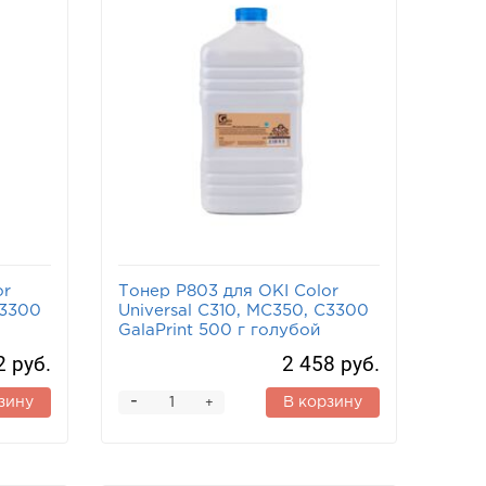
or
Тонер P803 для OKI Color
C3300
Universal C310, MC350, C3300
GalaPrint 500 г голубой
2 руб.
2 458 руб.
-
зину
В корзину
+