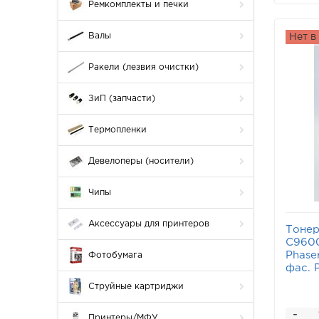
Ремкомплекты и печки
Валы
Нет в
Ракели (лезвия очистки)
ЗиП (запчасти)
Термопленки
Девелоперы (носители)
Чипы
Аксессуары для принтеров
Тонер
C9600
Phaser
Фотобумага
фас. 
Струйные картриджи
-
Принтеры/МФУ