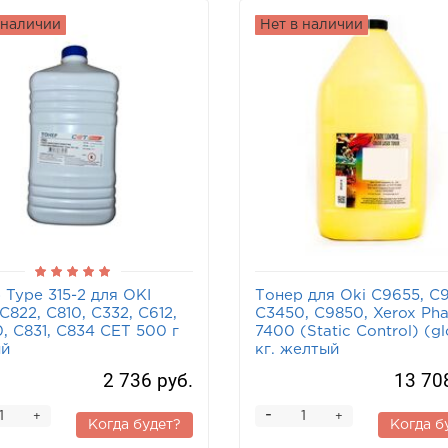
 наличии
Нет в наличии
 Type 315-2 для OKI
Тонер для Oki C9655, C
C822, C810, C332, C612,
C3450, C9850, Xerox Pha
, C831, C834 CET 500 г
7400 (Static Control) (gl
ый
кг. желтый
2 736 руб.
13 70
-
+
+
Когда будет?
Когда б