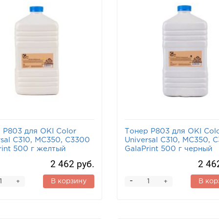
 P803 для OKI Color
Тонер P803 для OKI Col
rsal C310, MC350, C3300
Universal C310, MC350, 
rint 500 г желтый
GalaPrint 500 г черный
2 462 руб.
2 46
-
В корзину
В кор
+
+