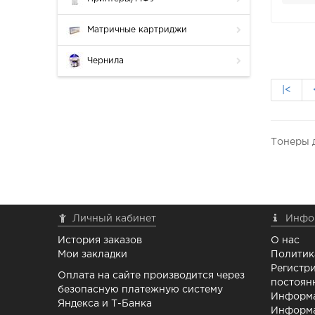
Матричные картриджи
Чернила
|<
Тонеры 
Личный кабинет
Инфо
История заказов
О нас
Мои закладки
Политик
Регистри
Оплата на сайте производится через
постоян
безопасную платежную систему
Информа
Яндекса и Т-Банка
Информа