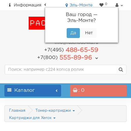
0
Информация
Эль-Монте
Ваш город —
Эль-Монте
?
пн-пт: с 9.00 до 18.00
info@raschodo4ka.ru
488-65-59
+7(495)
555-89-96
+7(800)
Каталог
: 0
Главная
Тонер-картриджи
Картриджи для Xerox