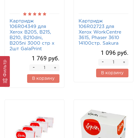
Картридж
Картридж
106R04349 для
106R02723 для
Xerox B205, B215,
Xerox WorkCentre
B210, B210dni,
3615, Phaser 3610
B205ni 3000 стр х
14100cтр. Sakura
2шт GalaPrint
1 096 руб.
1 769 руб.
Фильтр
-
+
-
+
В корзину
В корзину