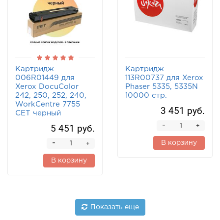
Картридж
Картридж
006R01449 для
113R00737 для Xerox
Xerox DocuColor
Phaser 5335, 5335N
242, 250, 252, 240,
10000 стр.
WorkCentre 7755
3 451 руб.
CET черный
-
5 451 руб.
+
-
В корзину
+
В корзину
Показать еще