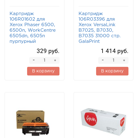
Картридж
Картридж
106R01602 для
106R03396 для
Xerox Phaser 6500,
Xerox VersaLink
6500n, WorkCentre
B7025, B7030,
6505dn, 6505n
B7035 31000 стр.
пурпурный
GalaPrint
329 руб.
1 414 руб.
-
-
+
+
В корзину
В корзину