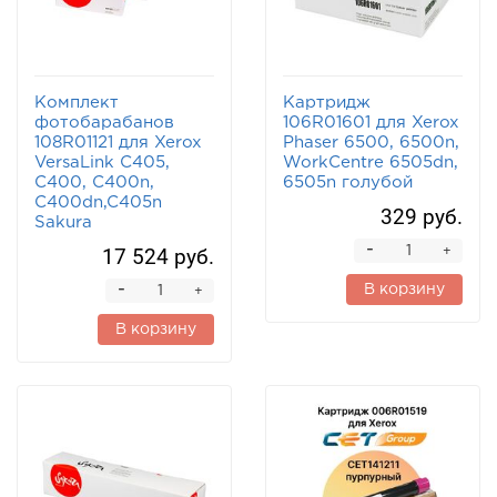
Комплект
Картридж
фотобарабанов
106R01601 для Xerox
108R01121 для Xerox
Phaser 6500, 6500n,
VersaLink C405,
WorkCentre 6505dn,
C400, C400n,
6505n голубой
C400dn,C405n
329 руб.
Sakura
-
17 524 руб.
+
-
В корзину
+
В корзину