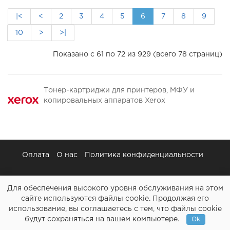
|<
<
2
3
4
5
6
7
8
9
10
>
>|
Показано с 61 по 72 из 929 (всего 78 страниц)
Тонер-картриджи для принтеров, МФУ и
копировальных аппаратов Xerox
Оплата
О нас
Политика конфиденциальности
Для обеспечения высокого уровня обслуживания на этом
сайте используются файлы cookie. Продолжая его
использование, вы соглашаетесь с тем, что файлы cookie
Картриджи и все для ремонта принтеров - Расходочка.рф
будут сохраняться на вашем компьютере.
Ok
2013-2026 (c)