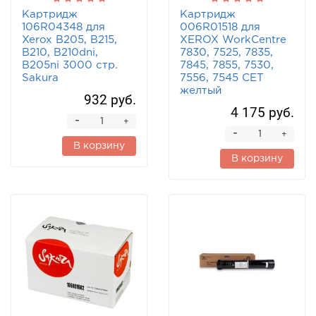
Картридж
Картридж
106R04348 для
006R01518 для
Xerox B205, B215,
XEROX WorkCentre
B210, B210dni,
7830, 7525, 7835,
B205ni 3000 стр.
7845, 7855, 7530,
Sakura
7556, 7545 CET
желтый
932 руб.
4 175 руб.
-
+
-
+
В корзину
В корзину