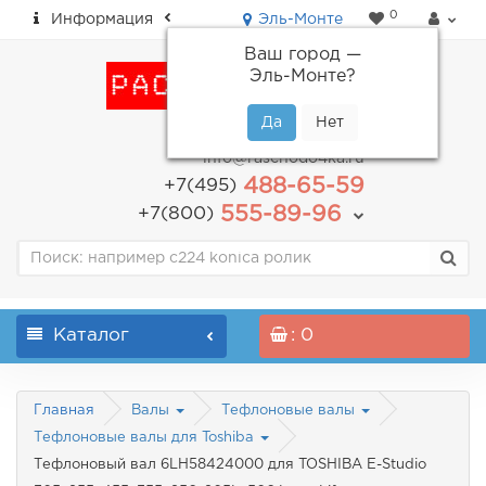
0
Информация
Эль-Монте
Ваш город —
Эль-Монте
?
пн-пт: с 9.00 до 18.00
info@raschodo4ka.ru
488-65-59
+7(495)
555-89-96
+7(800)
Каталог
: 0
Главная
Валы
Тефлоновые валы
Тефлоновые валы для Toshiba
Тефлоновый вал 6LH58424000 для TOSHIBA E-Studio