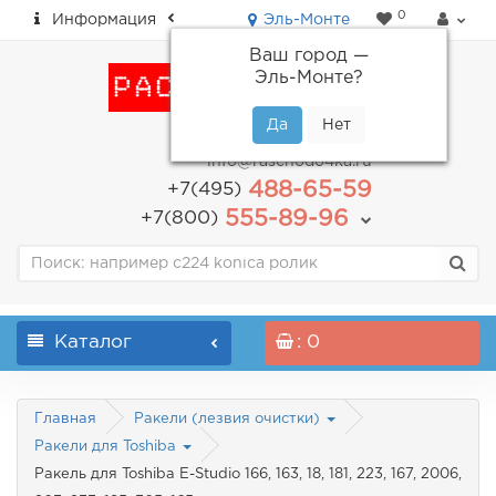
0
Информация
Эль-Монте
Ваш город —
Эль-Монте
?
пн-пт: с 9.00 до 18.00
info@raschodo4ka.ru
488-65-59
+7(495)
555-89-96
+7(800)
Каталог
: 0
Главная
Ракели (лезвия очистки)
Ракели для Toshiba
Ракель для Toshiba E-Studio 166, 163, 18, 181, 223, 167, 2006,