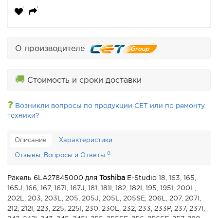
О производителе
🚚
Стоимость и сроки доставки
❓
Возникли вопросы по продукции CET или по ремонту
техники?
Описание
Характеристики
0
Отзывы, Вопросы и Ответы
Ракель 6LA27845000 для
Toshiba
E-Studio
18, 163, 165,
165J, 166, 167, 167I, 167J, 181, 181I, 182, 182I, 195, 195I, 200L,
202L, 203, 203L, 205, 205J, 205L, 205SE, 206L, 207, 207I,
212, 212I, 223, 225, 225I, 230, 230L, 232, 233, 233P, 237, 237I,