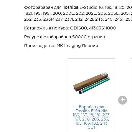
Фотобарабан для
Toshiba
E-Studio 16, 16s,
18,
20,
20
182I, 195, 195I, 200, 200L, 202, 202L, 203, 203L, 205, 2
232, 233, 233P, 237, 237I, 242, 242I, 243, 245, 245I, 2
Каталожные номера: OD1600, 41303611000
Ресурс фотобарабана 50000 страниц
Производство: MK Imaging Япония
+
Барабан для
Toshiba E-Studio
166, 163, 18, 181, 223,
167, 206, 203, 233,
195, 165, 182, 243
CET