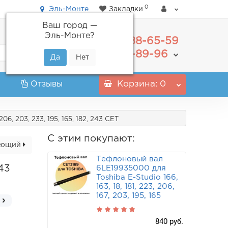
0
Эль-Монте
Закладки
Ваш город —
Эль-Монте
?
488-65-59
+7(495)
555-89-96
+7(800)
Отзывы
Корзина
: 0
 206, 203, 233, 195, 165, 182, 243 CET
С этим покупают:
ующий
Тефлоновый вал
243
6LE19935000 для
Toshiba E-Studio 166,
163, 18, 181, 223, 206,
167, 203, 195, 165
840 руб.