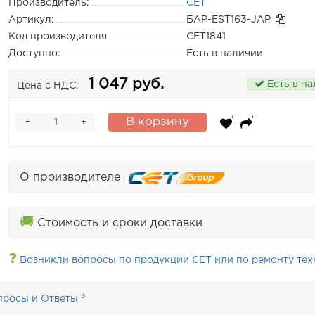
Производитель:
CET
Артикул:
БАР-EST163-JAP
Код производителя
CET1841
Доступно:
Есть в наличии
1 047 руб.
Есть в н
Цена с НДС:
-
В корзину
+
О производителе
🚚
Стоимость и сроки доставки
❓
Возникли вопросы по продукции CET или по ремонту тех
3
просы и Ответы