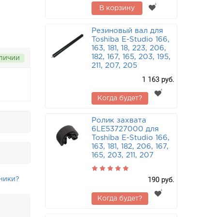
В корзину
Резиновый вал для
Toshiba E-Studio 166,
163, 181, 18, 223, 206,
182, 167, 165, 203, 195,
аличии
211, 207, 205
1 163 руб.
Когда будет?
Ролик захвата
6LE53727000 для
Toshiba E-Studio 166,
163, 181, 182, 206, 167,
165, 203, 211, 207
190 руб.
ники?
Когда будет?