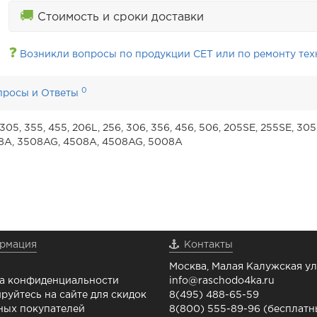
🚚
Стоимость и сроки доставки
❓
Возникли вопросы по продукции CET или по ремонту тех
0
просы и Ответы
305, 355, 455, 206L, 256, 306, 356, 456, 506, 205SE, 255SE, 305
08A, 3508AG, 4508A, 4508AG, 5008A
рмация
Контакты
Москва, Малая Калужская ул.
а конфиденциальности
info@raschodo4ka.ru
руйтесь на сайте для скидок
8(495) 488-65-59
ных покупателей
8(800) 555-89-96 (бесплат