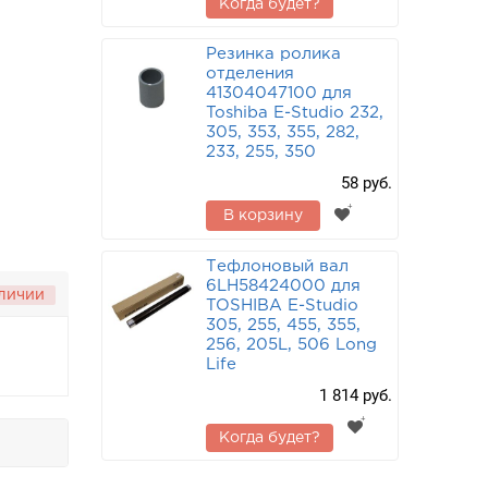
Когда будет?
Резинка ролика
отделения
41304047100 для
Toshiba E-Studio 232,
305, 353, 355, 282,
233, 255, 350
58 руб.
В корзину
Тефлоновый вал
6LH58424000 для
аличии
TOSHIBA E-Studio
305, 255, 455, 355,
256, 205L, 506 Long
Life
1 814 руб.
Когда будет?