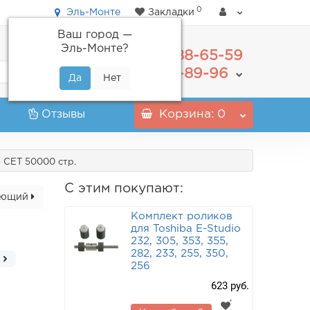
0
Эль-Монте
Закладки
Ваш город —
Эль-Монте
?
488-65-59
+7(495)
555-89-96
+7(800)
Отзывы
Корзина
: 0
5 CET 50000 стр.
С этим покупают:
ующий
Комплект роликов
для Toshiba E-Studio
232, 305, 353, 355,
282, 233, 255, 350,
256
623 руб.