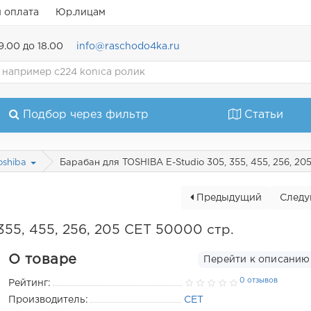
и оплата
Юр.лицам
9.00 до 18.00
info@raschodo4ka.ru
Подбор через фильтр
Статьи
Барабан для TOSHIBA E-Studio 305, 355, 455, 256, 20
oshiba
Предыдущий
След
355, 455, 256, 205 CET 50000 стр.
О товаре
Перейти к описанию
0 отзывов
Рейтинг:
Производитель:
CET