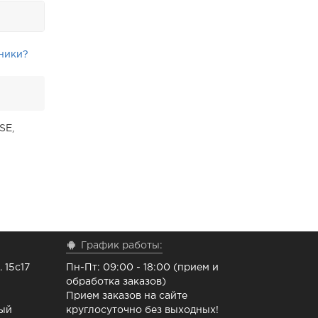
ники?
SE,
График работы:
 15с17
Пн-Пт: 09:00 - 18:00 (прием и
обработка заказов)
Прием заказов на сайте
ный
круглосуточно без выходных!