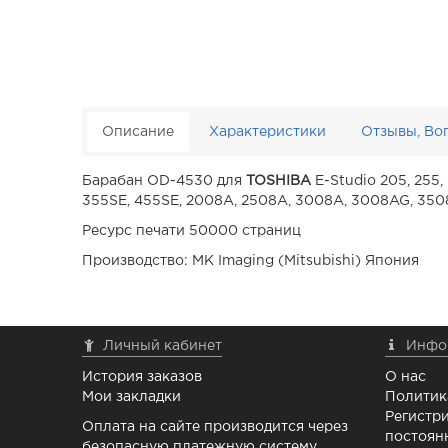
Описание
Характеристики
Отзывы, Во
Барабан OD-4530 для
TOSHIBA
E-Studio 205, 255, 
355SE, 455SE, 2008A, 2508A, 3008A, 3008AG, 35
Ресурс печати 50000 страниц
Производство: MK Imaging (Mitsubishi) Япония
Личный кабинет
Инфо
История заказов
О нас
Мои закладки
Политик
Регистри
Оплата на сайте производится через
постоян
безопасную платежную систему