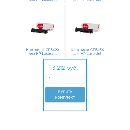
M254NW, M280NW
M254NW, M280NW
803
черный
руб.
803
голубой
руб.
Картридж CF542X
Картридж CF543X
для HP LaserJet
для HP LaserJet
M254NW, M280NW
M254NW, M280NW
803
желтый
руб.
пурпурный
803
руб.
3 212
руб.
Купить
комплект