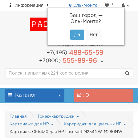
0
Информация
Эль-Монте
Ваш город —
Эль-Монте
?
пн-пт: с 9.00 до 18.00
info@raschodo4ka.ru
488-65-59
+7(495)
555-89-96
+7(800)
Каталог
: 0
Главная
Тонер-картриджи
Картриджи для HP
Картриджи для цветных HP
Картридж CF543X для HP LaserJet M254NW, M280NW