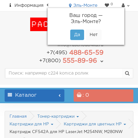
0
Информация
Эль-Монте
Ваш город —
Эль-Монте
?
пн-пт: с 9.00 до 18.00
info@raschodo4ka.ru
488-65-59
+7(495)
555-89-96
+7(800)
Каталог
: 0
Главная
Тонер-картриджи
Картриджи для HP
Картриджи для цветных HP
Картридж CF542A для HP LaserJet M254NW, M280NW