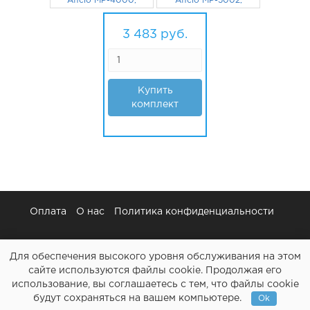
Aficio MP-4000,
Aficio MP-5002,
MP-4001, MP-
3035, MP-4000,
4002, MP-5000,
3 205
руб.
MP-4002, 3045,
278
руб.
MP-5001, MP-5002
2035, MP-3500
3 483
руб.
D0099510 (o)
Купить
комплект
Оплата
О нас
Политика конфиденциальности
Для обеспечения высокого уровня обслуживания на этом
сайте используются файлы cookie. Продолжая его
использование, вы соглашаетесь с тем, что файлы cookie
Картриджи и все для ремонта принтеров - Расходочка.рф
будут сохраняться на вашем компьютере.
Ok
2013-2026 (c)