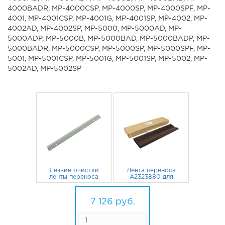
4000BADR, MP-4000CSP, MP-4000SP, MP-4000SPF, MP-
4001, MP-4001CSP, MP-4001G, MP-4001SP, MP-4002, MP-
4002AD, MP-4002SP, MP-5000, MP-5000AD, MP-
5000ADP, MP-5000B, MP-5000BAD, MP-5000BADP, MP-
5000BADR, MP-5000CSP, MP-5000SP, MP-5000SPF, MP-
5001, MP-5001CSP, MP-5001G, MP-5001SP, MP-5002, MP-
5002AD, MP-5002SP
Лезвие очистки
Лента переноса
ленты переноса
A2323880 для
AD041135 для
Ricoh Aficio 1045,
Ricoh Aficio MP-
800
руб.
1035, 2045, MP-
6 326
руб.
5000, MP-4000,
4000, 2035,
7 126
руб.
MP-4002, MP-
MP3500, 3035, MP-
4002SP, MP-4001,
5000 CET
MP-5002SP, MP-
4000B