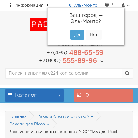
0
Информация
Эль-Монте
Ваш город —
Эль-Монте
?
пн-пт: с 9.00 до 18.00
info@raschodo4ka.ru
488-65-59
+7(495)
555-89-96
+7(800)
Каталог
: 0
Главная
Ракели (лезвия очистки)
Ракели для Ricoh
Лезвие очистки ленты переноса AD041135 для Ricoh