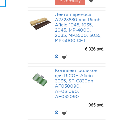
4 503
руб.
В корзину
Лента переноса
A2323880 для Ricoh
Aficio 1045, 1035,
2045, MP-4000,
2035, MP3500, 3035,
MP-5000 CET
6 326 руб.
Комплект роликов
для RICOH Aficio
3035, SP-C830dn
AF030090,
AF031090,
AF032090
965 руб.