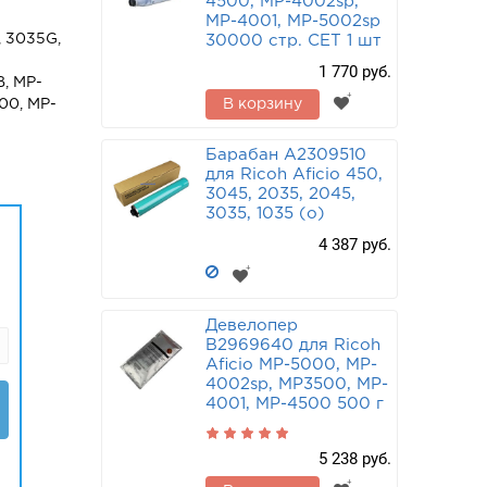
4500, MP-4002sp,
MP-4001, MP-5002sp
, 3035G,
30000 стр. CET 1 шт
1 770 руб.
, MP-
00, MP-
В корзину
Барабан A2309510
для Ricoh Aficio 450,
3045, 2035, 2045,
3035, 1035 (o)
4 387 руб.
Девелопер
B2969640 для Ricoh
+
Aficio MP-5000, MP-
4002sp, MP3500, MP-
Барабан для Ricoh
Aficio MP-4000,
4001, MP-4500 500 г
MP-4001, MP-4002,
MP-5000, MP-5001,
MP-5002
5 238 руб.
D0099510 CET