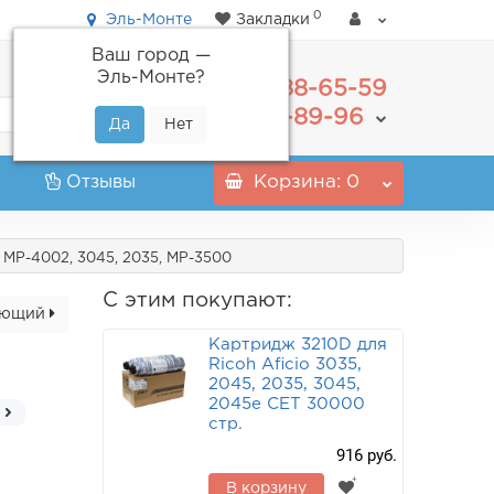
0
Эль-Монте
Закладки
Ваш город —
Эль-Монте
?
488-65-59
+7(495)
555-89-96
+7(800)
Отзывы
Корзина
: 0
, MP-4002, 3045, 2035, MP-3500
С этим покупают:
ующий
Картридж 3210D для
Ricoh Aficio 3035,
2045, 2035, 3045,
2045e CET 30000
стр.
916 руб.
В корзину