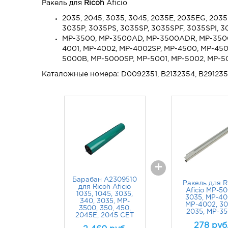
Ракель для
Ricoh
Aficio
2035, 2045, 3035, 3045, 2035E, 2035EG, 203
3035P, 3035PS, 3035SP, 3035SPF, 3035SPI, 3
MP-3500, MP-3500AD, MP-3500ADR, MP-3500
4001, MP-4002, MP-4002SP, MP-4500, MP-45
5000B, MP-5000SP, MP-5001, MP-5002, MP-
Каталожные номера: D0092351, B2132354, B29123
+
Барабан A2309510
Ракель для R
для Ricoh Aficio
Aficio MP-50
1035, 1045, 3035,
3035, MP-40
340, 3035, MP-
MP-4002, 30
3500, 350, 450,
2035, MP-3
2045E, 2045 CET
278
руб