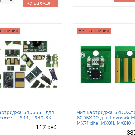
+
Когда будет?
 наличии
Нет в наличии
артриджа 64036SE для
Чип картриджа 62D0XA
exmark T644, T640 6K
62D5X00 для Lexmark MX
MX711dhe, MX811, MX810 
117 руб.
38