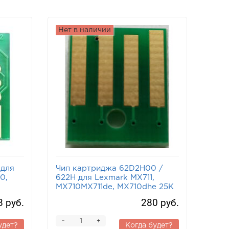
Нет в наличии
 для
Чип картриджа 62D2H00 /
0,
622H для Lexmark MX711,
MX710MX711de, MX710dhe 25K
8 руб.
280 руб.
-
+
удет?
Когда будет?