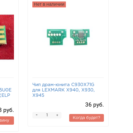
Нет в наличии
Чип драм-юнита C930X71G
5U0E
для LEXMARK X940, X930,
(ELP
X945
36 руб.
8 руб.
-
+
Когда будет?
зину