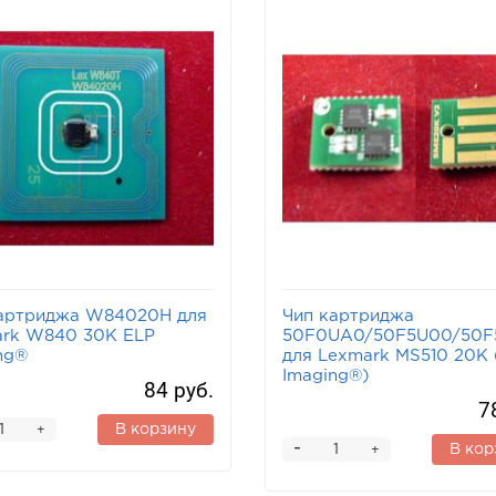
артриджа W84020H для
Чип картриджа
rk W840 30K ELP
50F0UA0/50F5U00/50F
ng®
для Lexmark MS510 20K 
Imaging®)
84 руб.
7
В корзину
+
-
В кор
+