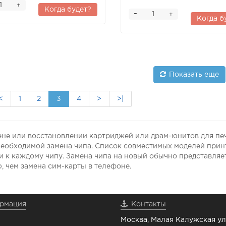
+
Когда будет?
-
+
Когда б
Показать еще
<
1
2
3
4
>
>|
ене или восстановлении картриджей или драм-юнитов для пе
необходимой замена чипа. Список совместимых моделей при
 к каждому чипу. Замена чипа на новый обычно представляе
 чем замена сим-карты в телефоне.
рмация
Контакты
Москва, Малая Калужская ул.