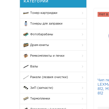
КАТЕГОРИИ
Тонер-картриджи
Нет в
Тонеры для заправки
Фотобарабаны
Драм-юниты
Ремкомплекты и печки
Валы
Ракели (лезвия очистки)
Чип п
LEXMA
ЗиП (запчасти)
812, M
812
Термопленки