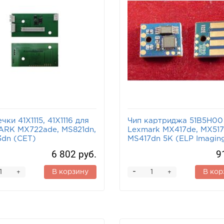
чки 41X1115, 41X1116 для
Чип картриджа 51B5H00
RK MX722ade, MS821dn,
Lexmark MX417de, MX517
dn (CET)
MS417dn 5K (ELP Imagin
6 802 руб.
9
-
В корзину
В кор
+
+