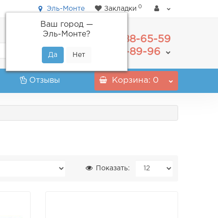
0
Эль-Монте
Закладки
Ваш город —
Эль-Монте
?
488-65-59
+7(495)
555-89-96
+7(800)
Отзывы
Корзина
: 0
Показать: