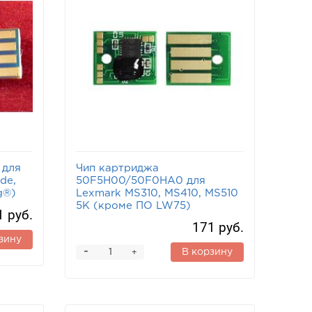
 для
Чип картриджа
de,
50F5H00/50F0HA0 для
g®)
Lexmark MS310, MS410, MS510
5K (кроме ПО LW75)
1 руб.
171 руб.
зину
-
В корзину
+