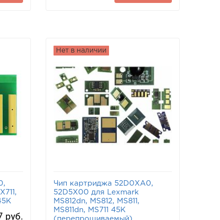
Нет в наличии
0,
Чип картриджа 52D0XA0,
711,
52D5X00 для Lexmark
45K
MS812dn, MS812, MS811,
MS811dn, MS711 45K
7 руб.
(перепрошиваемый)