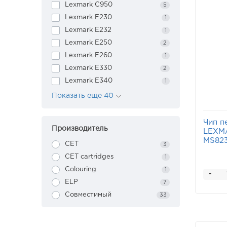
Lexmark C950
5
Lexmark E230
1
Lexmark E232
1
Lexmark E250
2
Lexmark E260
1
Lexmark E330
2
Lexmark E340
1
Показать еще 40
Чип пе
Производитель
LEXMA
MS823
CET
3
CET cartridges
1
Colouring
1
-
ELP
7
Совместимый
33