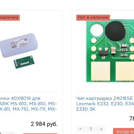
 наличии
Нет в наличии
ечки 40X8019 для
Чип картриджа 24016SE
RK MS-810, MX-810, MS-
Lexmark E232, E230, E34
X-811, MX-710, MX-711, MX-
E330 3K
7
2 984 руб.
-
+
Когда б