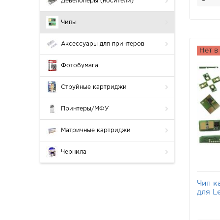
-
Девелоперы (носители)
Чипы
Аксессуары для принтеров
Нет в
Фотобумага
Струйные картриджи
Принтеры/МФУ
Матричные картриджи
Чернила
Чип к
для L