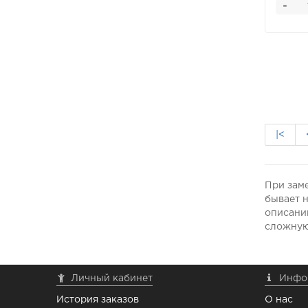
-
|<
При зам
бывает 
описании
сложную,
Личный кабинет
Инфо
История заказов
О нас