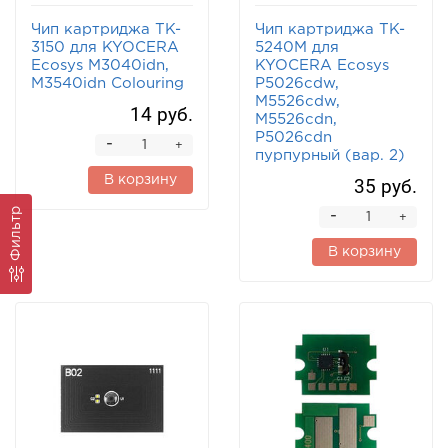
Чип картриджа TK-
Чип картриджа TK-
3150 для KYOCERA
5240M для
Ecosys M3040idn,
KYOCERA Ecosys
M3540idn Colouring
P5026cdw,
M5526cdw,
14 руб.
M5526cdn,
P5026cdn
-
+
пурпурный (вар. 2)
В корзину
35 руб.
Фильтр
-
+
В корзину