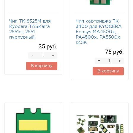
Чип TK-8325M для
Чип картриджа TK-
Kyocera TASKalfa
3400 для KYOCERA
2551ci, 2551
Ecosys MA4500x,
пурпурный
PA4500x, PA5500x
12.5K
35 руб.
75 руб.
-
+
-
+
В корзину
В корзину