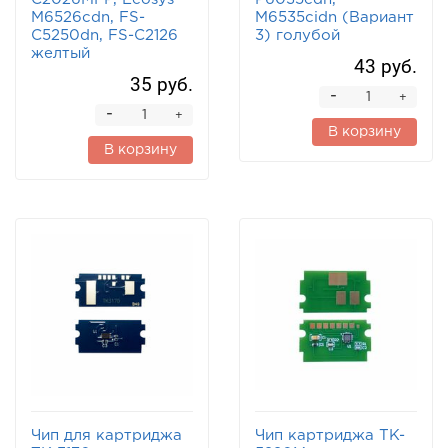
M6526cdn, FS-
M6535cidn (Вариант
C5250dn, FS-C2126
3) голубой
желтый
43 руб.
35 руб.
-
+
-
+
В корзину
В корзину
Чип для картриджа
Чип картриджа TK-