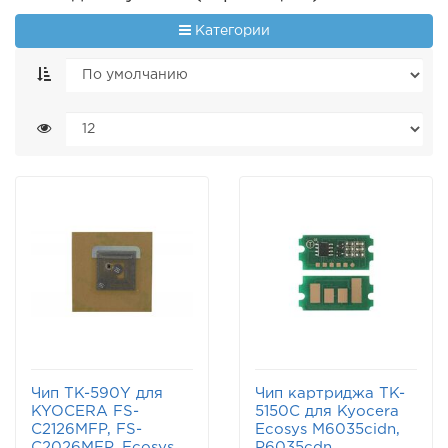
Категории
Чип TK-590Y для
Чип картриджа TK-
KYOCERA FS-
5150C для Kyocera
C2126MFP, FS-
Ecosys M6035cidn,
C2026MFP, Ecosys
P6035cdn,