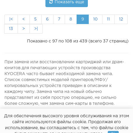
Показать еще
|<
<
5
6
7
8
9
10
11
12
13
>
>|
Показано с 97 по 108 из 439 (всего 37 страниц)
При замене или восстановлении картриджей или драм-
юнитов для печатающих устройств производства
KYOCERA часто бывает необходимой замена чипа.
Список совместимых моделей принтеров/МФУ/
копировальных устройств приведен в описании к
каждому чипу. Замена чипа на новый обычно
представляет из себя простую операцию, не сильно
более сложную, чем замена сим-карты в телефоне.
Для обеспечения высокого уровня обслуживания на этом
сайте используются файлы cookie. Продолжая его
использование, вы соглашаетесь с тем, что файлы cookie
Оплата
О нас
Политика конфиденциальности