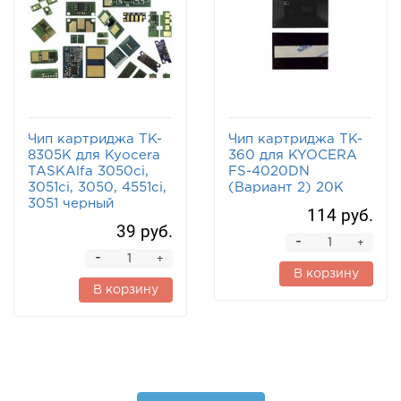
Чип картриджа TK-
Чип картриджа TK-
8305K для Kyocera
360 для KYOCERA
TASKAlfa 3050ci,
FS-4020DN
3051ci, 3050, 4551ci,
(Вариант 2) 20K
3051 черный
114 руб.
39 руб.
-
+
-
+
В корзину
В корзину