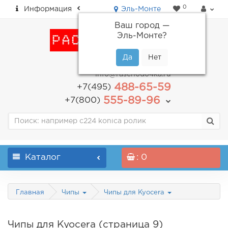
0
Информация
Эль-Монте
Ваш город —
Эль-Монте
?
пн-пт: с 9.00 до 18.00
info@raschodo4ka.ru
488-65-59
+7(495)
555-89-96
+7(800)
Каталог
: 0
Главная
Чипы
Чипы для Kyocera
Чипы для Kyocera (страница 9)