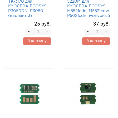
TK-3170 для
5220M для
KYOCERA ECOSYS
KYOCERA ECOSYS
P3050DN, P3050
M5521cdn, M5521cdw,
(вариант 3)
P5021cdn пурпурный
25 руб.
37 руб.
-
-
+
+
В корзину
В корзину