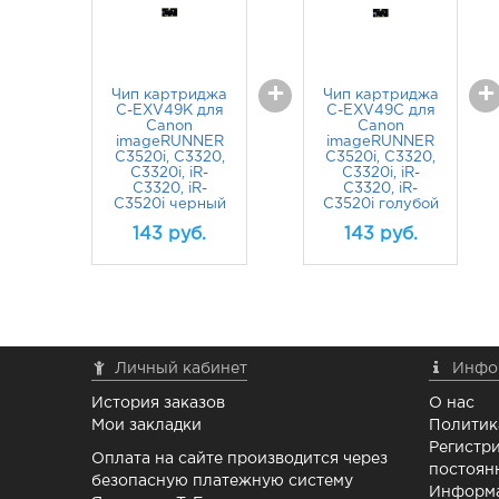
+
+
Чип картриджа
Чип картриджа
C-EXV49K для
C-EXV49C для
Canon
Canon
imageRUNNER
imageRUNNER
C3520i, C3320,
C3520i, C3320,
C3320i, iR-
C3320i, iR-
C3320, iR-
C3320, iR-
C3520i черный
C3520i голубой
143
руб.
143
руб.
Личный кабинет
Инфо
История заказов
О нас
Мои закладки
Политик
Регистри
Оплата на сайте производится через
постоян
безопасную платежную систему
Информа