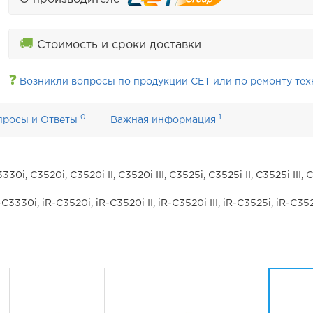
🚚
Стоимость и сроки доставки
❓
Возникли вопросы по продукции CET или по ремонту тех
0
1
просы и Ответы
Важная информация
i, C3520i, C3520i II, C3520i III, C3525i, C3525i II, C3525i III, 
3330i, iR-C3520i, iR-C3520i II, iR-C3520i III, iR-C3525i, iR-C3525
I