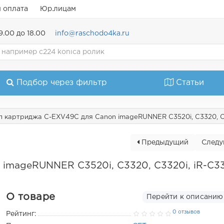
и оплата
Юр.лицам
9.00 до 18.00
info@raschodo4ka.ru
Подбор через фильтр
Статьи
п картриджа C-EXV49C для Canon imageRUNNER C3520i, C3320, C33
Предыдущий
След
imageRUNNER C3520i, C3320, C3320i, iR-C3
О товаре
Перейти к описанию
0 отзывов
Рейтинг: