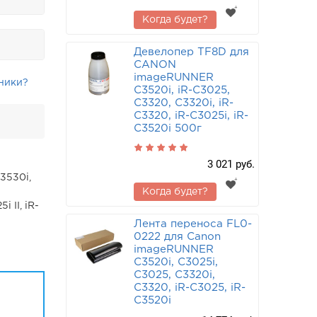
Когда будет?
Девелопер TF8D для
CANON
imageRUNNER
ники?
C3520i, iR-C3025,
C3320, C3320i, iR-
C3320, iR-C3025i, iR-
C3520i 500г
3 021 руб.
C3530i,
Когда будет?
i II, iR-
Лента переноса FL0-
0222 для Canon
imageRUNNER
C3520i, C3025i,
C3025, C3320i,
C3320, iR-C3025, iR-
C3520i