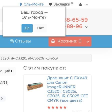
0
Эль-Монте
Закладки
Ваш город —
Эль-Монте
?
488-65-59
+7(495)
555-89-96
+7(800)
Отзывы
Корзина
: 0
20i, iR-C3320, iR-C3520i голубой
С этим покупают:
ующий
Драм-юнит C-EXV49
320,
для Canon
imageRUNNER
C3520i, C3025i,
C3025, iR-C3025 CET
CMYK (все цвета)