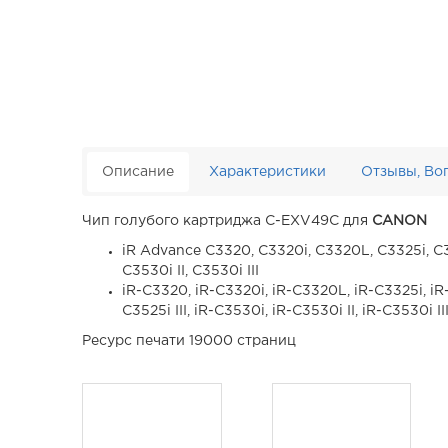
Описание
Характеристики
Отзывы, Во
Чип голубого картриджа C-EXV49C для
CANON
iR Advance C3320, C3320i, C3320L, C3325i, C3330
C3530i II, C3530i III
iR-C3320, iR-C3320i, iR-C3320L, iR-C3325i, iR-C
C3525i III, iR-C3530i, iR-C3530i II, iR-C3530i II
Ресурс печати 19000 страниц