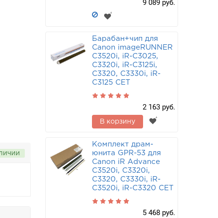
9 089 руб.
Барабан+чип для
Canon imageRUNNER
C3520i, iR-C3025,
C3320i, iR-C3125i,
C3320, C3330i, iR-
C3125 CET
2 163 руб.
В корзину
Комплект драм-
юнита GPR-53 для
аличии
Canon iR Advance
C3520i, C3320i,
C3320, C3330i, iR-
C3520i, iR-C3320 CET
5 468 руб.