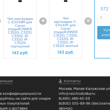
572
Чип
Чип картриджа
+
=
картриджа C-
C-EXV49M для
EXV49Y для
Canon
Canon
imageRUNNER
Куп
imageRUNNER
C3520i, C3320,
комп
C3520i, C3320,
C3320i, iR-
C3320i, iR-
C3320, iR-
C3320, iR-
C3520i
C3520i желтый
пурпурный
143
руб.
143
руб.
рмация
Контакты
Москва, Малая Калужская ул.
а конфиденциальности
info@raschodo4ka.ru
руйтесь на сайте для скидок
8(495) 488-65-59
ных покупателей
8(800) 555-89-96 (бесплат
ция о доставке
звонок)