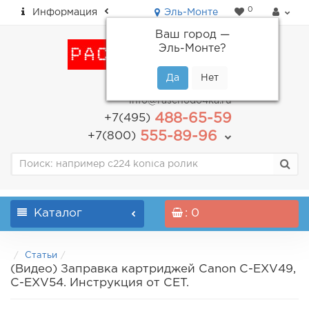
0
Информация
Эль-Монте
Ваш город —
Эль-Монте
?
пн-пт: с 9.00 до 18.00
info@raschodo4ka.ru
488-65-59
+7(495)
555-89-96
+7(800)
Каталог
: 0
Статьи
(Видео) Заправка картриджей Canon C-EXV49,
C-EXV54. Инструкция от CET.