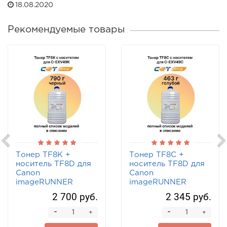
18.08.2020
Рекомендуемые товары
Тонер TF8K +
Тонер TF8C +
носитель TF8D для
носитель TF8D для
Canon
Canon
imageRUNNER
imageRUNNER
C3520i, C3320,
C3520i, C3320,
2 700 руб.
2 345 руб.
C3320i (CET) 790г
C3320i (CET) 463 г
для C-EXV49K
для C-EXV49C
-
-
+
+
черный
голубой