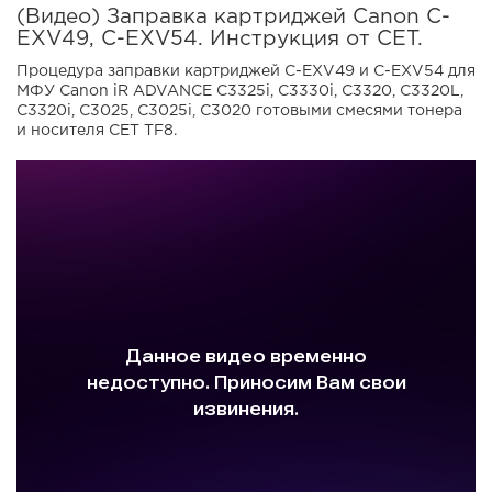
(Видео) Заправка картриджей Canon C-
EXV49, C-EXV54. Инструкция от CET.
Процедура заправки картриджей C-EXV49 и C-EXV54 для
МФУ Canon iR ADVANCE C3325i, C3330i, C3320, C3320L,
C3320i, C3025, C3025i, C3020 готовыми смесями тонера
и носителя CET TF8.