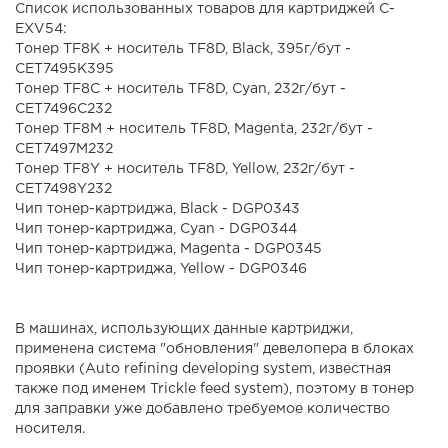
Список использованных товаров для картриджей C-
EXV54:
Тонер TF8K + носитель TF8D, Black, 395г/бут -
CET7495K395
Тонер TF8C + носитель TF8D, Cyan, 232г/бут -
CET7496C232
Тонер TF8M + носитель TF8D, Magenta, 232г/бут -
CET7497M232
Тонер TF8Y + носитель TF8D, Yellow, 232г/бут -
CET7498Y232
Чип тонер-картриджа, Black - DGP0343
Чип тонер-картриджа, Cyan - DGP0344
Чип тонер-картриджа, Magenta - DGP0345
Чип тонер-картриджа, Yellow - DGP0346
В машинах, использующих данные картриджи,
применена система "обновления" девелопера в блоках
проявки (Auto refining developing system, известная
также под именем Trickle feed system), поэтому в тонер
для заправки уже добавлено требуемое количество
носителя.