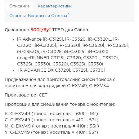
Описание
Характеристики
1
Отзывы, Вопросы и Ответы
Девелопер
500г/бут
TF8D для
Canon
iR Advance iR-C3125i, iR-C3320, iR-C3320L, iR-
C3320i, iR-C3325i, iR-C3330i, iR-C3520i, iR-C3525i,
iR-C3530i, iR-C3025, iR-C3025i, iR-C3020,
imageRUNNER C3125i, C3320, C3320L, C3320i,
C3325i, C3330i, C3520i, C3525i, C3530i
iR ADVANCE DX C3720i, C3725i, C3730i
Предназначен для приготовления смеси тонера с
носителем для картриджей C-EXV49, C-EXV54
Производство: CET
Пропорции для смешивания тонера с носителем:
K: C-EXV49 (тонер : носитель = 699г : 91г)
C: C-EXV49 (тонер : носитель = 410г : 53г)
M: C-EXV49 (тонер : носитель = 410г : 53г)
Y: C-EXV49 (тонер : носитель = 410г : 53г)