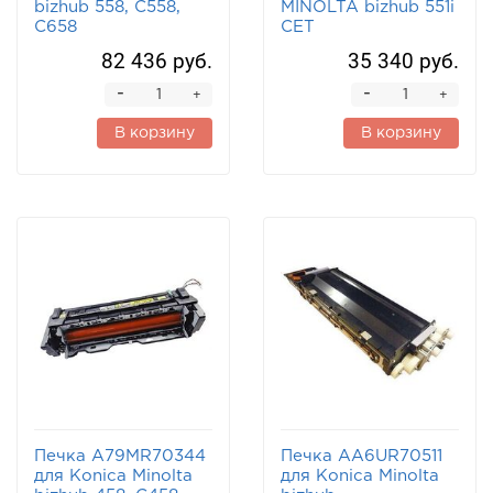
bizhub 558, C558,
MINOLTA bizhub 551i
C658
CET
82 436 руб.
35 340 руб.
-
-
+
+
В корзину
В корзину
Печка A79MR70344
Печка AA6UR70511
для Konica Minolta
для Konica Minolta