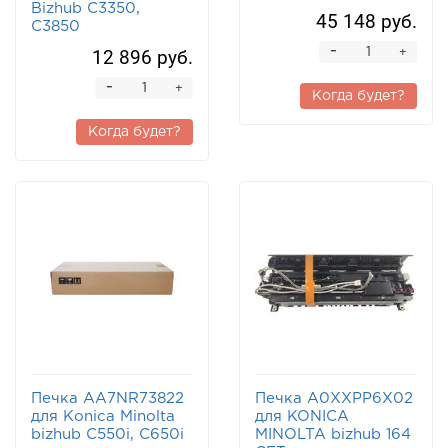
Bizhub C3350,
45 148 руб.
C3850
-
12 896 руб.
+
-
+
Когда будет?
Когда будет?
Печка AA7NR73822
Печка A0XXPP6X02
для Konica Minolta
для KONICA
bizhub C550i, C650i
MINOLTA bizhub 164