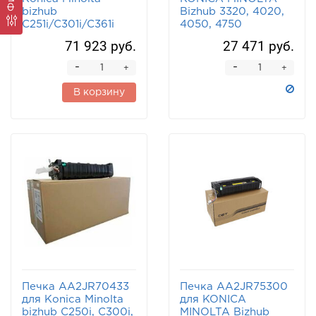
bizhub
Bizhub 3320, 4020,
C251i/C301i/C361i
4050, 4750
71 923 руб.
27 471 руб.
-
-
+
+
В корзину
Печка AA2JR70433
Печка AA2JR75300
для Konica Minolta
для KONICA
bizhub C250i, C300i,
MINOLTA Bizhub