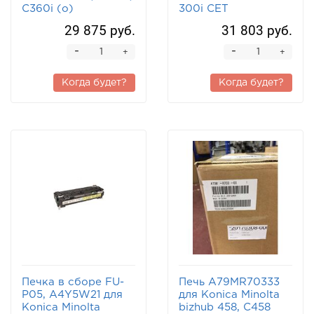
C360i (o)
300i CET
29 875 руб.
31 803 руб.
-
-
+
+
Когда будет?
Когда будет?
Печка в сборе FU-
Печь A79MR70333
P05, A4Y5W21 для
для Konica Minolta
Konica Minolta
bizhub 458, C458