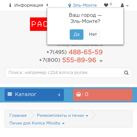
0
Информация
Эль-Монте
Ваш город —
Эль-Монте
?
пн-пт: с 9.00 до 18.00
info@raschodo4ka.ru
488-65-59
+7(495)
555-89-96
+7(800)
Каталог
: 0
Главная
Ремкомплекты и печки
Печки для Konica Minolta