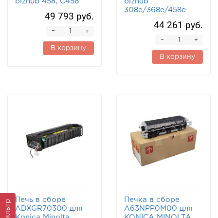
bizhub 458, C458
bizhub
308e/368e/458e
49 793 руб.
44 261 руб.
-
+
-
+
В корзину
В корзину
Печь в сборе
Печка в сборе
Фильтр
ADXGR70300 для
A63NPP0M00 для
Konica Minolta
KONICA MINOLTA